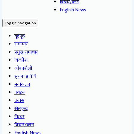
विचार/ब्लग
English News
Toggle navigation
गृहपृष्ठ
समाचार
प्रमुख समाचार
विजनेश
जीवनशैली
सूचना प्रविधि
मनोरन्जन
पर्यटन
प्रवास
खेलकुद
फिचर
विचार/ब्लग
English News