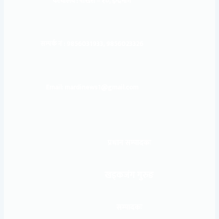
कार्यालय :
पोखरा – १०, इन्द्रमार्ग
सम्पर्क नं : 9856031933, 9856023326
Email: mardinews1@gmail.com
प्रधान सम्पादकः
खड्कजंग गुरुङ
सम्पादकः