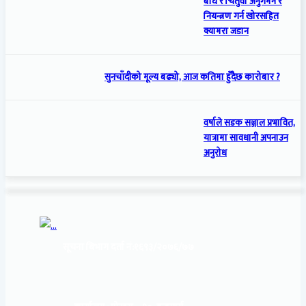
बाघ र चितुवा अनुगमन र
नियन्त्रण गर्न खोरसहित
क्यामरा जडान
सुनचाँदीको मूल्य बढ्यो, आज कतिमा हुँदैछ कारोबार ?
वर्षाले सडक सञ्जाल प्रभावित,
यात्रामा सावधानी अपनाउन
अनुरोध
सूचना बिभाग दर्ता नं:
१६९३/२०७६/७७