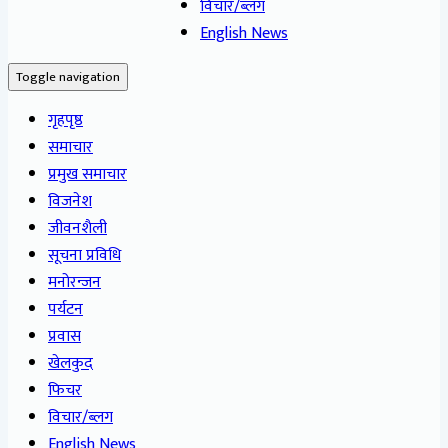
विचार/ब्लग
English News
Toggle navigation
गृहपृष्ठ
समाचार
प्रमुख समाचार
विजनेश
जीवनशैली
सूचना प्रविधि
मनोरन्जन
पर्यटन
प्रवास
खेलकुद
फिचर
विचार/ब्लग
English News