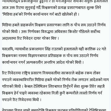
न्यायाधीशद्वय प्रकाशकुमार ढुङ्गाना र डा मनोजकुमार शर्माको संयुक्त इजलासले
आज उक्त रिटमा सुनुवाई गर्दै विश्वकपको प्रत्यक्ष प्रसारणबापत शुल्क लिने
‘मिडिया हब’को निर्णय कार्यान्वयन गर्न बाटो खोलेको हो ।
मिडिया हबले ग्राहकसँग विश्वकप प्रसारणका लागि रु पाँच सय उठाउने निर्णय
गरेको थियो । उक्त निर्णयका विरुद्धमा अधिवक्ता किशोर पौडेलले सर्वोच्च
अदालतमा रिट निवेदन दायर गरेका थिए ।
यसअघि, न्यायाधीश प्रकाशमान सिंह राउतको इजलासले यही कात्तिक २२ गते
विश्वकपका नाममा विज्ञापनबापत प्रतिग्राहक रु पाँच सय उठाउने निर्णय
कार्यान्वयन नगर्न अल्पकालीन अन्तरिम आदेश गरेको थियो ।
रिट निवेदनमा राष्ट्रिय प्रसारण नियमावलीमा सरकारले बाहेक रकम तोक्न
नपाउने व्यवस्थाविपरीत मिडिया हबले गरेको निर्णय रोक लगाउन आदेशको माग
गरिएको थियो । केबल टेलिभिजन लिएबापत तिर्नुपर्ने सेवा शुल्क तिरेर सहजै
विश्वकप हेर्न पाइने व्यवस्था रहेकामा निजी कुनै कम्पनीले त्यस्तो निर्णय गर्न
नपाउने रिट निवेदनमा थियो ।
नेपालमा विगत लामो समयदेखि विश्वकप फुटबल प्रतियोगिताको टेलिभिजनमा