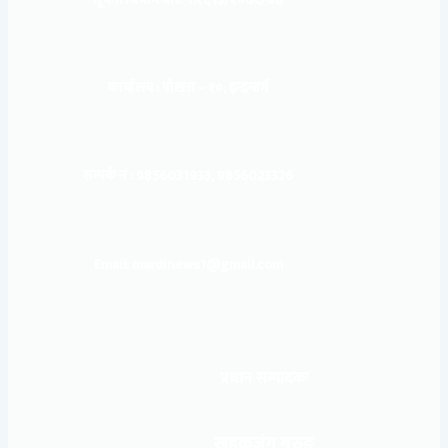
कार्यालय :
पोखरा – १०, इन्द्रमार्ग
सम्पर्क नं : 9856031933, 9856023326
Email: mardinews1@gmail.com
प्रधान सम्पादकः
खड्कजंग गुरुङ