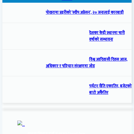
पोखरामा प्रहरीको ‘स्वीप अप्रेसन’, २० जनालाई कारबाही
देशका केही स्थानमा भारी
वर्षाको सम्भावना
विश्व आदिवासी दिवस आज,
अधिकार र पहिचान संरक्षणमा जोड
पर्यटन नीति एकातिर, बजेटको
बाटो अर्कैतिर
सूचना बिभाग दर्ता नं:
१६९३/२०७६/७७