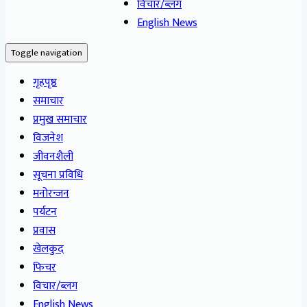
विचार/ब्लग
English News
Toggle navigation
गृहपृष्ठ
समाचार
प्रमुख समाचार
विजनेश
जीवनशैली
सूचना प्रविधि
मनोरन्जन
पर्यटन
प्रवास
खेलकुद
फिचर
विचार/ब्लग
English News