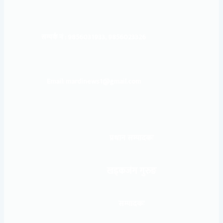
सम्पर्क नं : 9856031933, 9856023326
Email: mardinews1@gmail.com
प्रधान सम्पादकः
खड्कजंग गुरुङ
सम्पादकः