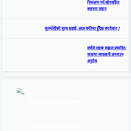
नियन्त्रण गर्न खोरसहित
क्यामरा जडान
सुनचाँदीको मूल्य बढ्यो, आज कतिमा हुँदैछ कारोबार ?
वर्षाले सडक सञ्जाल प्रभावित,
यात्रामा सावधानी अपनाउन
अनुरोध
सूचना बिभाग दर्ता नं:
१६९३/२०७६/७७
कार्यालय :
पोखरा – १०, इन्द्रमार्ग