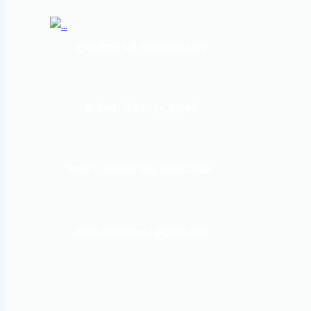
सूचना बिभाग दर्ता नं:
१६९३/२०७६/७७
कार्यालय :
पोखरा – १०, इन्द्रमार्ग
सम्पर्क नं : 9856031933, 9856023326
Email: mardinews1@gmail.com