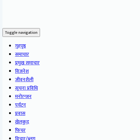
Toggle navigation
गृहपृष्ठ
समाचार
प्रमुख समाचार
विजनेश
जीवनशैली
सूचना प्रविधि
मनोरन्जन
पर्यटन
प्रवास
खेलकुद
फिचर
विचार/ब्लग