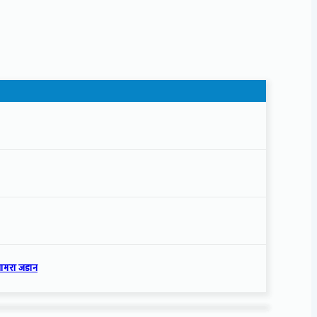
्यामरा जडान