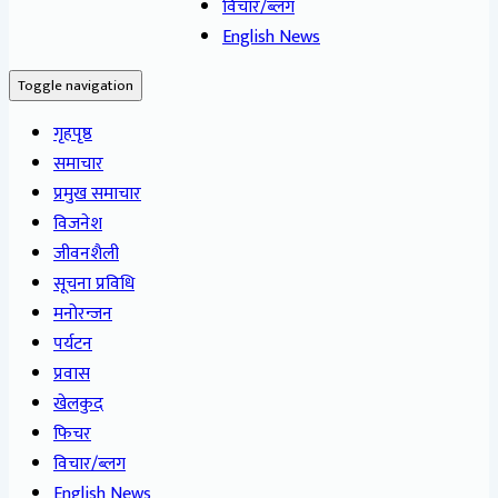
विचार/ब्लग
English News
Toggle navigation
गृहपृष्ठ
समाचार
प्रमुख समाचार
विजनेश
जीवनशैली
सूचना प्रविधि
मनोरन्जन
पर्यटन
प्रवास
खेलकुद
फिचर
विचार/ब्लग
English News