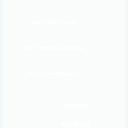
कार्यालय :
पोखरा – १०, इन्द्रमार्ग
सम्पर्क नं : 9856031933, 9856023326
Email: mardinews1@gmail.com
प्रधान सम्पादकः
खड्कजंग गुरुङ