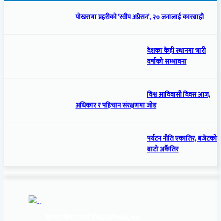
पोखरामा प्रहरीको ‘स्वीप अप्रेसन’, २० जनालाई कारबाही
देशका केही स्थानमा भारी
वर्षाको सम्भावना
विश्व आदिवासी दिवस आज,
अधिकार र पहिचान संरक्षणमा जोड
पर्यटन नीति एकातिर, बजेटको
बाटो अर्कैतिर
सूचना बिभाग दर्ता नं:
१६९३/२०७६/७७