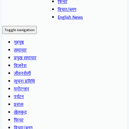
फिचर
विचार/ब्लग
English News
Toggle navigation
गृहपृष्ठ
समाचार
प्रमुख समाचार
विजनेश
जीवनशैली
सूचना प्रविधि
मनोरन्जन
पर्यटन
प्रवास
खेलकुद
फिचर
विचार/ब्लग