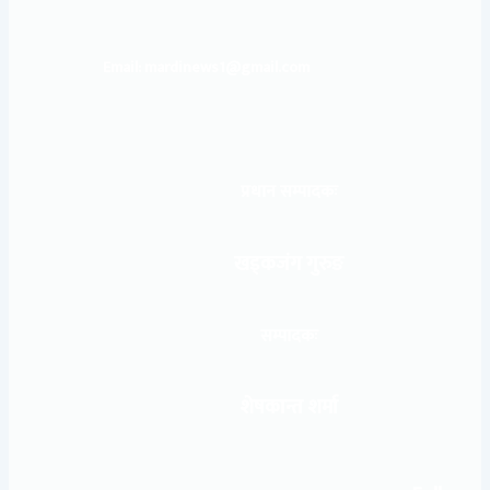
Email: mardinews1@gmail.com
प्रधान सम्पादकः
खड्कजंग गुरुङ
सम्पादकः
शेषकान्त शर्मा