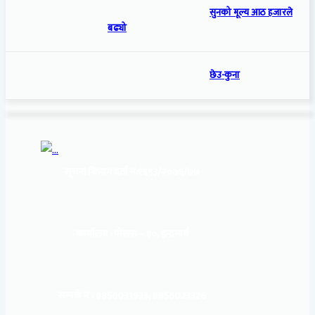
सुनको मूल्य आठ हजारले
बढ्यो
छेउ-कुना
सूचना बिभाग दर्ता नं:
१६९३/२०७६/७७
कार्यालय :
पोखरा – १०, इन्द्रमार्ग
सम्पर्क नं : 9856031933, 9856023326