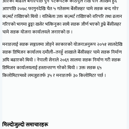
आएको बाढीले बगाएपछि पुनः पटकपटक काठेपुल राखे पनि जोखिम हुँदै
आएपछि २०७८ फागुनदेखि चैत ५ गतेसम्म बेँसीसहर चामे सडक बन्द गरेर
कल्भर्ट राखिएको थियो । यतिबेला उक्त कल्भर्ट राखिएको वरिपरि तथा ढलान
गरिएको भागमा ढुङ्गा खसेर भत्किनुका साथै सडक जीर्ण भएको डुम्रे बेँसीसहर
चामे सडक योजना कार्यालयले जनाएको छ ।
मनाङलाई सडक सञ्जालमा जोड्ने सरकारको योजनाअनुरूप २०५१ सालदेखि
सडक डिभिजन कार्यालय दमौली–तनहुँ शाखाले बेँसीसहर चामे सडक निर्माण
अघि बढाएको थियो । नेपाली सेनाले २०६९ सालमा सडक निर्माण गरी सडक
डिभिजन कार्यालयलाई हस्तान्तरण गरेको थियो । उक्त सडक ६५
किलोमिटरमध्ये लमजुङतर्फ ३५ र मनाङतर्फ ३० किलोमिटर पर्छ ।
मिल्दोजुल्दो समाचारहरू