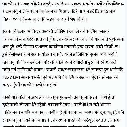
भएको छ । सडक जोखिम बढ्दै गएपछि यस सडकअन्तर्गत नासोँ गाउँपालिका–
९ दानाक्यु नजिकै सडक मर्मतका लागि आज दिउँसो २ बजेदेखि आइतबार
बिहान १० बजेसम्मका लागि सडक बन्द हुने भएको हो ।
सडकको ढलान भत्किएर अत्यन्तै जोखिम रहेकाले र वैकल्पिक सडक
नभएकाले बन्द गरेर मर्मत गर्ने हुँदा उक्त समयसम्मका लागि यातायात पूर्णरुपमा
थप्प हुने भन्दै जिल्ला प्रशासन कार्यालय मनाङले एक सूचना जारी गरेको छ ।
डुम्रे बेँसीसहर चामे सडक योजना कार्यालयका इन्जिनियर सुमन अधिकारीले
दानाक्यु नजिकै कल्भटको वरिपरि भत्किएको र बाटोमा ढुङ्गा निस्किएकाले
मर्मत गर्न लागिएको बताए । सवारी साधन सञ्चालनमा धेरै समस्या हुन थालेपछि
उक्त ठाउँमा सामान्य मर्मत हुने भए पनि वैकल्पिक सडक नहुँदा यस सडक नै
बन्द गर्नुपर्ने भएको उनको भनाइ छ ।
नासोँ गाउँपालिका अध्यक्ष धनबहादुर गुरुङले दानाक्युमा सडक जीर्ण हुँदा
दुर्घटनाको जोखिम धेरै रहेको जानकारी दिए । उनले विशेष गरी आफ्ना
पालिकाका नागरिक र मनाङवासीलाई सो सडकका कारण धेरै दुःख भइरहे पनि
समाधान हुन नसकेको बताए । उक्त स्थानमा रहेको काठेपुल २०७७ असारमा