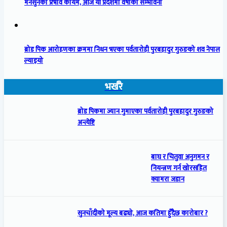
मनसुनको प्रभाव कायम, आज यी प्रदेशमा वर्षाको सम्भावना
ब्रोड पिक आरोहणका क्रममा निधन भएका पर्वतारोही पुरबहादुर गुरुङको शव नेपाल
ल्याइयो
भर्खरै
ब्रोड पिकमा ज्यान गुमाएका पर्वतारोही पुरबहादुर गुरुङको
अन्त्येष्टि
बाघ र चितुवा अनुगमन र
नियन्त्रण गर्न खोरसहित
क्यामरा जडान
सुनचाँदीको मूल्य बढ्यो, आज कतिमा हुँदैछ कारोबार ?