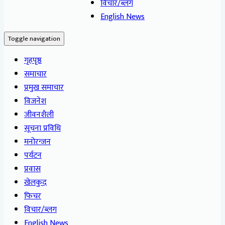
विचार/ब्लग
English News
Toggle navigation
गृहपृष्ठ
समाचार
प्रमुख समाचार
विजनेश
जीवनशैली
सूचना प्रविधि
मनोरन्जन
पर्यटन
प्रवास
खेलकुद
फिचर
विचार/ब्लग
English News