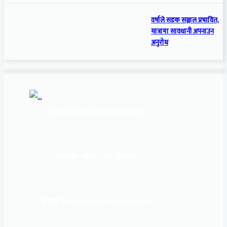
वर्षाले सडक सञ्जाल प्रभावित,
यात्रामा सावधानी अपनाउन
अनुरोध
सूचना बिभाग दर्ता नं:
१६९३/२०७६/७७
कार्यालय :
पोखरा – १०, इन्द्रमार्ग
सम्पर्क नं : 9856031933, 9856023326