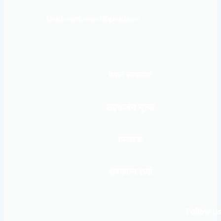
Email: mardinews1@gmail.com
प्रधान सम्पादकः
खड्कजंग गुरुङ
सम्पादकः
शेषकान्त शर्मा
Follow us