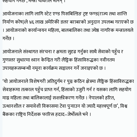
सहयोग गर्नेछ’, मन्त्री चौधरीले भनिन् ।
आयोजनाका लागि लागि स्टेट एण्ड पिसबिल्डिङ ट्रष्ट फण्ड(राज्य तथा शान्ति
निर्माण कोष)ले ४६ लाख अमेरिकी डलर बराबरको अनुदान उपलब्ध गराएको छ
। आयोजनाको कार्यान्वयन महिला, बालबालिका तथा ज्येष्ठ नागरिक मन्त्रालयले
गर्नेछ ।
आयोजनाले संस्थागत संरचना र क्षमता सुदृढ गर्नुका साथै सेवाको पहुँच र
गुणस्तर सुधारमा ध्यान केन्द्रित गरी लैङ्गिक हिंसाविरुद्धका नवीनतम
उपायहरूसम्बन्धी नमूना कार्यक्रम सञ्चालन गर्ने जनाइएको छ ।
‘यो आयोजनाले विशेषगरी अतिदुर्गम र पुग्न कठिन क्षेत्रमा लैङ्गिक हिंसाविरुद्धका
सेवाहरूमा तत्काल पहुँच प्राप्त गर्न, हिंसाको उजुरी गर्न र यसका लागि सहयोग
माग्न महिला तथा बालिकालाई सशक्तीकरण गर्नेछ । नेपालको हरित,
उत्थानशील र समावेशी विकासमा टेवा पुर्‍याउन यो ज्यादै महत्त्वपूर्ण छ’, विश्व
बैंकका राष्ट्रिय निर्देशक फारिस हदाद–जेर्भोसले भने ।