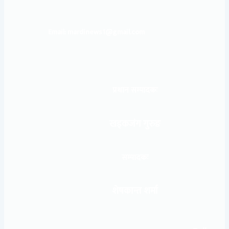
Email: mardinews1@gmail.com
प्रधान सम्पादकः
खड्कजंग गुरुङ
सम्पादकः
शेषकान्त शर्मा