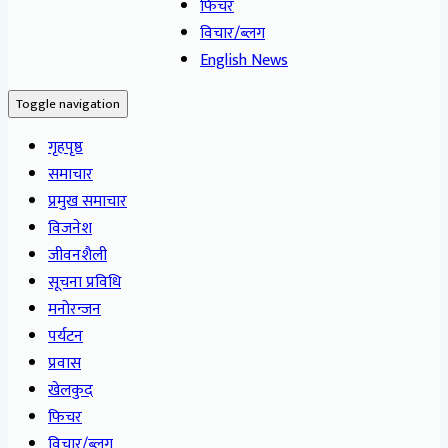
फिचर
विचार/ब्लग
English News
Toggle navigation
गृहपृष्ठ
समाचार
प्रमुख समाचार
विजनेश
जीवनशैली
सूचना प्रविधि
मनोरन्जन
पर्यटन
प्रवास
खेलकुद
फिचर
विचार/ब्लग