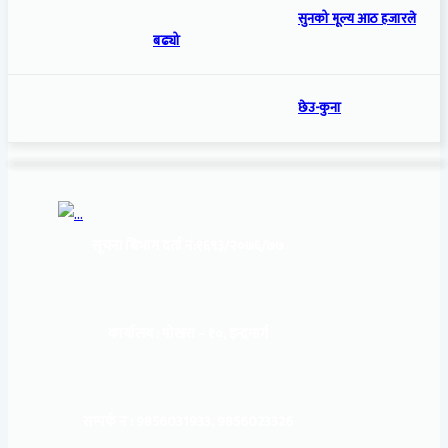
सुनको मूल्य आठ हजारले
बढ्यो
छेउ-कुना
सूचना बिभाग दर्ता नं:
१६९३/२०७६/७७
कार्यालय :
पोखरा – १०, इन्द्रमार्ग
सम्पर्क नं : 9856031933, 9856023326