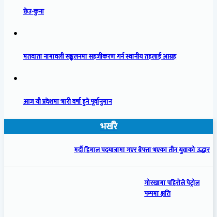
छेउ-कुना
मतदाता नामावली सङ्कलनमा सहजीकरण गर्न स्थानीय तहलाई आग्रह
आज यी प्रदेशमा भारी वर्षा हुने पूर्वानुमान
भर्खरै
मर्दी हिमाल पदयात्रामा गएर बेपत्ता भएका तीन युवाको उद्धार
गोरखामा पहिरोले पेट्रोल
पम्पमा क्षति