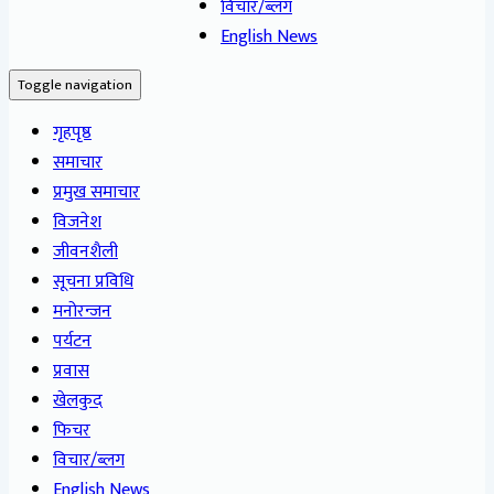
विचार/ब्लग
English News
Toggle navigation
गृहपृष्ठ
समाचार
प्रमुख समाचार
विजनेश
जीवनशैली
सूचना प्रविधि
मनोरन्जन
पर्यटन
प्रवास
खेलकुद
फिचर
विचार/ब्लग
English News