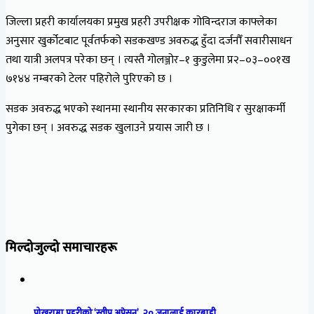
जिल्ला प्रहरी कार्यालयका प्रमुख प्रहरी उपरीक्षक गोविन्दराज काफ्लेका
अनुसार खुर्कोटबाट पूर्वतर्फको सडकखण्ड अवरुद्ध हुँदा दर्जनौँ सवारीसाधन
तथा यात्री अलपत्र परेका छन् । त्यस्तै गोलञ्जोर–१ कुडुलेमा प्र२–०३–००१ख
७१४४ नम्बरको टेलर पहिरोले पुरिएको छ ।
सडक अवरुद्ध भएको स्थानमा स्थानीय सरकारका प्रतिनिधि र सुरक्षाकर्मी
पुगेका छन् । अवरुद्ध सडक खुलाउने प्रयास जारी छ ।
मिल्दोजुल्दो समाचारहरू
पोखरामा प्रहरीको ‘स्वीप अप्रेसन’, २० जनालाई कारबाही