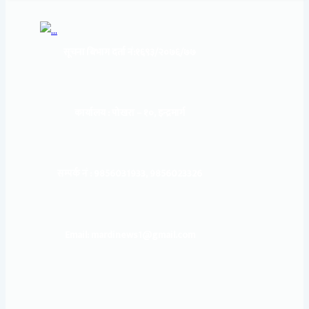
सूचना बिभाग दर्ता नं:
१६९३/२०७६/७७
कार्यालय :
पोखरा – १०, इन्द्रमार्ग
सम्पर्क नं : 9856031933, 9856023326
Email: mardinews1@gmail.com