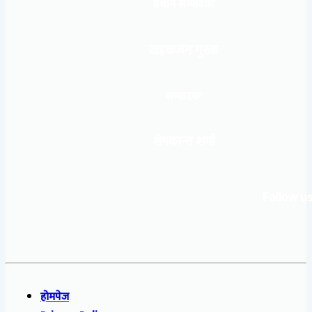
प्रधान सम्पादकः
खड्कजंग गुरुङ
सम्पादकः
शेषकान्त शर्मा
Follow us
होमपेज