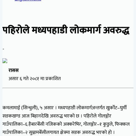
पहिरोले मध्यपहाडी लोकमार्ग अवरुद्ध
-
रासस
असार ६ गते २०८१ मा प्रकाशित
कमलामाई (सिन्धुली), ५ असार । मध्यपहाडी लोकमार्गअन्तर्गत खुर्कोट–घुर्मी
सडकखण्ड आज बिहानदेखि अवरुद्ध भएको छ । पहिरोले गोलञ्जोर
गाउँपालिका–६ हैबारबेँसी नजिकको अक्करेभिर, गोलञ्जोर–१ कुडुले, फिक्कल
गाउँपालिका–२ सुम्नामबेँसीलगायत क्षेत्रमा सडक अवरुद्ध भएको हो ।