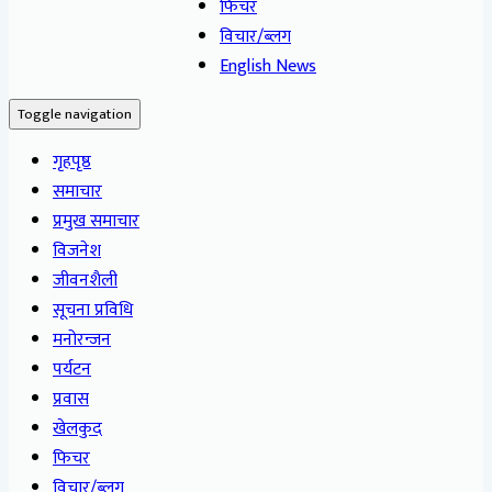
फिचर
विचार/ब्लग
English News
Toggle navigation
गृहपृष्ठ
समाचार
प्रमुख समाचार
विजनेश
जीवनशैली
सूचना प्रविधि
मनोरन्जन
पर्यटन
प्रवास
खेलकुद
फिचर
विचार/ब्लग