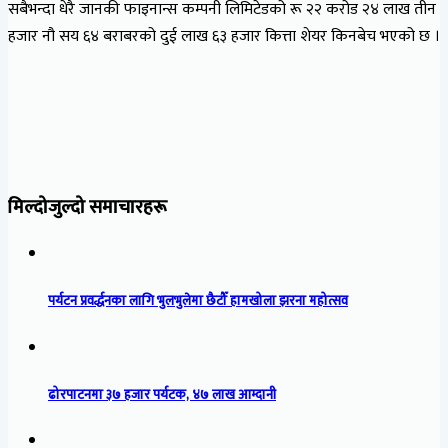
सबैभन्दा धेरै जानकी फाइनान्स कम्पनी लिमिटेडको रू २२ करोड २४ लाख तीन
हजार नौ सय ६४ बराबरको दुई लाख ६३ हजार कित्ता शेयर किनबेच भएको छ ।
मिल्दोजुल्दो समाचारहरू
पर्यटन प्रवर्द्धनका लागि भुलभुलेमा छैटौँ हामखोला झरना महोत्सव
ढोरपाटनमा ३७ हजार पर्यटक, ४७ लाख आम्दानी