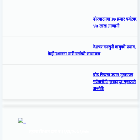
ढोरपाटनमा ३७ हजार पर्यटक,
४७ लाख आम्दानी
देशभर मनसुनी वायुको प्रभाव,
केही स्थानमा भारी वर्षाको सम्भावना
ब्रोड पिकमा ज्यान गुमाएका
पर्वतारोही पुरबहादुर गुरुङको
अन्त्येष्टि
सूचना बिभाग दर्ता नं:
१६९३/२०७६/७७