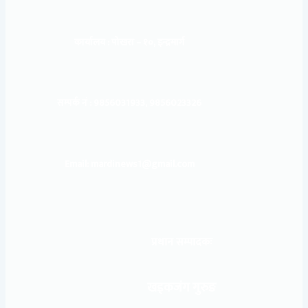
कार्यालय :
पोखरा – १०, इन्द्रमार्ग
सम्पर्क नं : 9856031933, 9856023326
Email: mardinews1@gmail.com
प्रधान सम्पादकः
खड्कजंग गुरुङ