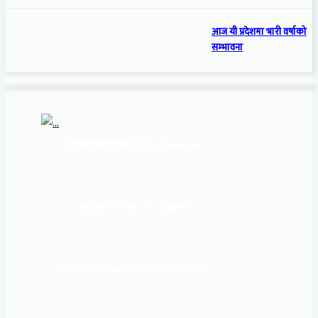
आज यी प्रदेशमा भारी वर्षाको
सम्भावना
सूचना बिभाग दर्ता नं:
१६९३/२०७६/७७
कार्यालय :
पोखरा – १०, इन्द्रमार्ग
सम्पर्क नं : 9856031933, 9856023326