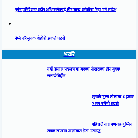
पूर्वमहानिर्देशक प्रदीप अधिकारीलाई तीन लाख धरौटीमा रिहा गर्न आदेश
नेप्से परिसूचक दोहोरो अंकले घट्यो
भर्खरै
मर्दी हिमाल पदयात्रामा गएका पोखराका तीन युवक
सम्पर्कविहीन
सुनको मूल्य तोलामा ४ हजार
२ सय रुपैयाँ बढ्यो
पहिराले नारायणगढ-मुग्लिन
सडक खण्डमा यातायात सेवा अवरुद्ध