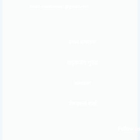
Email: mardinews1@gmail.com
प्रधान सम्पादकः
खड्कजंग गुरुङ
सम्पादकः
शेषकान्त शर्मा
Follow us