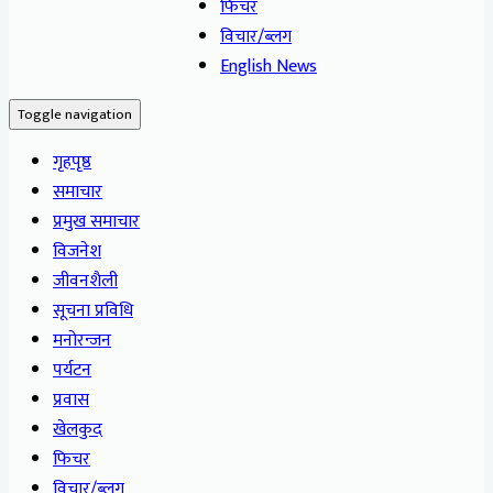
फिचर
विचार/ब्लग
English News
Toggle navigation
गृहपृष्ठ
समाचार
प्रमुख समाचार
विजनेश
जीवनशैली
सूचना प्रविधि
मनोरन्जन
पर्यटन
प्रवास
खेलकुद
फिचर
विचार/ब्लग