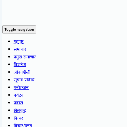
Toggle navigation
गृहपृष्ठ
समाचार
प्रमुख समाचार
विजनेश
जीवनशैली
सूचना प्रविधि
मनोरन्जन
पर्यटन
प्रवास
खेलकुद
फिचर
विचार/ब्लग