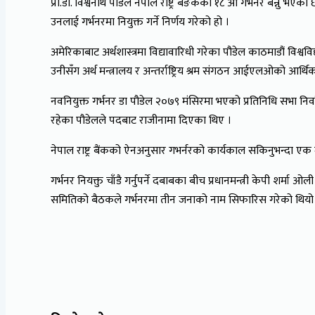
प्रा.डा. विश्वनाथ पौडेल नेपाल राष्ट्र बैङकको १८ औँ गभर्नर बन्नु 
उनलाई गर्भनरमा नियुक्त गर्ने निर्णय गरेको हो ।
अमेरिकाबाट अर्थशास्त्रमा विद्यावारिधी गरेका पौडेल काठमाडौं विश्व
उनीसँग अर्थ मन्त्रालय र अन्तर्राष्ट्रिय श्रम संगठन आईएलओको आ
नवनियुक्त गर्भनर डा पौडेल २०७९ मंसिरमा भएको प्रतिनिधि सभा निर
रहेका पौडेलले पदबाट राजीनामा दिएका थिए ।
नेपाल राष्ट्र बैंकको ऐनअनुसार गभर्नरको कार्यकाल सकिनुभन्दा एक 
गर्भनर नियक्तु चाँडै गर्नुपर्ने दबाबका बीच प्रधानमन्त्री केपी श
समितिको बैठकले गर्भनरमा तीन जनाको नाम सिफारिस गरेको थियो । जसम