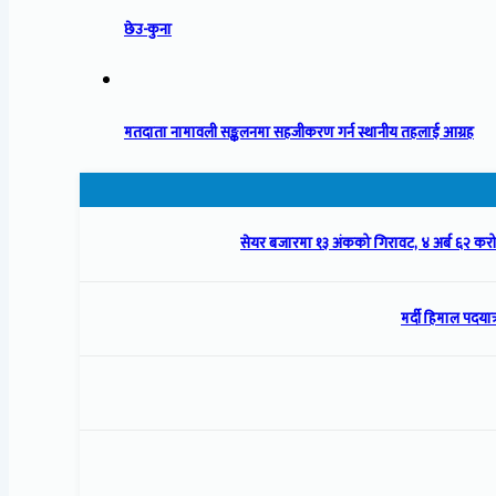
छेउ-कुना
मतदाता नामावली सङ्कलनमा सहजीकरण गर्न स्थानीय तहलाई आग्रह
सेयर बजारमा १३ अंकको गिरावट, ४ अर्ब ६२ क
मर्दी हिमाल पदयात