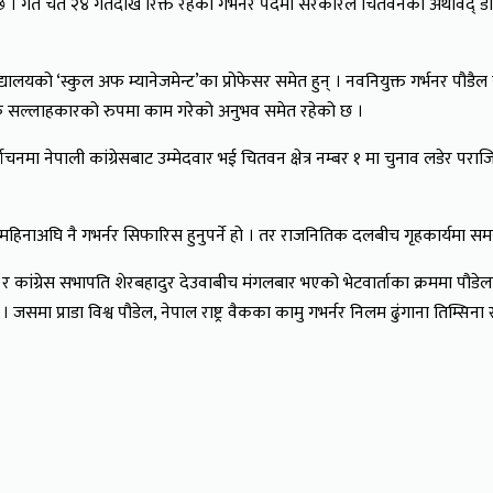
भएको छ । गत चैत २४ गतेदेखि रिक्त रहेको गर्भनर पदमा सरकारले चितवनका अर्थविद् ड
विद्यालयको ‘स्कुल अफ म्यानेजमेन्ट’का प्रोफेसर समेत हुन् । नवनियुक्त गर्भनर प
र्थिक सल्लाहकारको रुपमा काम गरेको अनुभव समेत रहेको छ ।
्वाचनमा नेपाली कांग्रेसबाट उम्मेदवार भई चितवन क्षेत्र नम्बर १ मा चुनाव लड
महिनाअघि नै गभर्नर सिफारिस हुनुपर्ने हो । तर राजनितिक दलबीच गृहकार्यमा समय
र्मा ओली र कांग्रेस सभापति शेरबहादुर देउवाबीच मंगलबार भएको भेटवार्ताका क्रमम
ा प्राडा विश्व पौडेल, नेपाल राष्ट्र वैकका कामु गभर्नर निलम ढुंगाना तिम्सिन