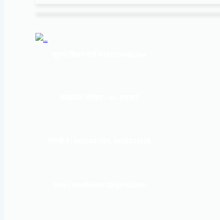
सूचना बिभाग दर्ता नं:
१६९३/२०७६/७७
कार्यालय :
पोखरा – १०, इन्द्रमार्ग
सम्पर्क नं : 9856031933, 9856023326
Email: mardinews1@gmail.com