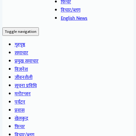
फिचर
विचार/ब्लग
English News
Toggle navigation
गृहपृष्ठ
समाचार
प्रमुख समाचार
विजनेश
जीवनशैली
सूचना प्रविधि
मनोरन्जन
पर्यटन
प्रवास
खेलकुद
फिचर
विचार/ब्लग