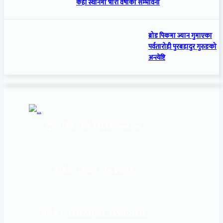
केही स्थानमा भारी वर्षाको सम्भावना
ब्रोड पिकमा ज्यान गुमाएका
पर्वतारोही पुरबहादुर गुरुङको
अन्त्येष्टि
सूचना बिभाग दर्ता नं:
१६९३/२०७६/७७
कार्यालय :
पोखरा – १०, इन्द्रमार्ग
सम्पर्क नं : 9856031933, 9856023326