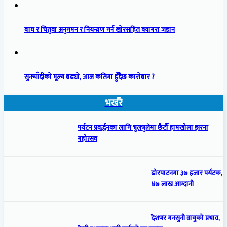
बाघ र चितुवा अनुगमन र नियन्त्रण गर्न खोरसहित क्यामरा जडान
सुनचाँदीको मूल्य बढ्यो, आज कतिमा हुँदैछ कारोबार ?
भर्खरै
पर्यटन प्रवर्द्धनका लागि भुलभुलेमा छैटौँ हामखोला झरना
महोत्सव
ढोरपाटनमा ३७ हजार पर्यटक,
४७ लाख आम्दानी
देशभर मनसुनी वायुको प्रभाव,