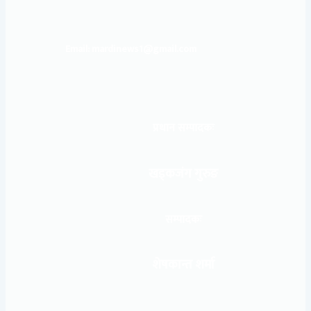
Email: mardinews1@gmail.com
प्रधान सम्पादकः
खड्कजंग गुरुङ
सम्पादकः
शेषकान्त शर्मा