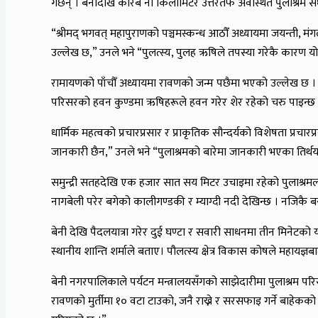
गर्छन् । बेनीदेखि करिब नौ किलोमिटर उत्तरतर्फ अवस्थित पुलाश्रम स
“श्रीमद् भगवत् महापुराणको पञ्चमस्कन्ध आठौँ अध्यायमा जयन्ती, मं
उल्लेख छ,” उनले भने “पुलत्स्य, पुलह ऋषिले तपस्या गरेकै कारण यो
रामायणको पाँचौँ अध्यायमा रावणको जन्म पछैमा भएको उल्लेख छ । पुल
परिसरको हवन कुण्डमा ऋषिहरूले हवन गरेर शेर रहेको चरु पाइन्छ 
धार्मिक महत्वको प्रचारप्रसार र प्राकृतिक सौन्दर्यको विशेषता प्र
जानकारी छैन,” उनले भने “पुलाश्रमको बारेमा जानकारी भएका तिर्थ
समुन्द्री सतहदेखि एक हजार सात सय मिटर उचाइमा रहेको पुलाश्रमलाई स
नागबेली परेर बगेको कालीगण्डकी र म्याग्दी नदी देखिन्छ । नजिकै 
बेनी देखि पैदलयात्रा गरेर दुई घण्टा र सवारी साधनमा तीन मिनेटको 
स्थानीय शान्ति शर्माले बताए। पौलत्स्य क्षेत्र विकास कोषले महायज
बेनी नगरपालिकाले पर्यटन मन्त्रालयसँगको साझेदारीमा पुलाश्रम पर
रावणको मुर्तीमा १० वटा टाउको, जनै राख्ने र सरसफाइ गर्ने बाहेकको क