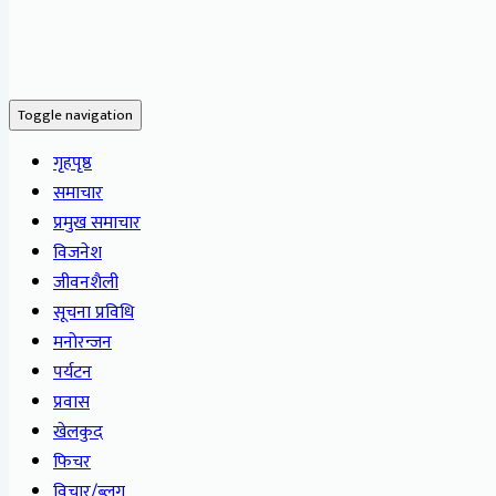
Toggle navigation
गृहपृष्ठ
समाचार
प्रमुख समाचार
विजनेश
जीवनशैली
सूचना प्रविधि
मनोरन्जन
पर्यटन
प्रवास
खेलकुद
फिचर
विचार/ब्लग