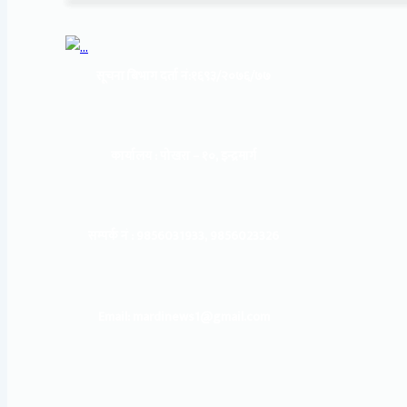
सूचना बिभाग दर्ता नं:
१६९३/२०७६/७७
कार्यालय :
पोखरा – १०, इन्द्रमार्ग
सम्पर्क नं : 9856031933, 9856023326
Email: mardinews1@gmail.com