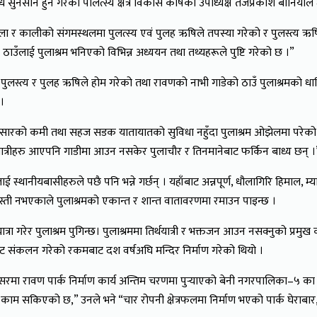
धैँ सुनसान हुने गरेको पौलत्स्य क्षेत्र विकास कोषका उपाध्यक्ष तेजप्रकाश बानिया
गला र कालीको संगमस्थलमा पुलत्स्य एवं पुलह ऋषिले तपस्या गरेको र पुलस्त्य ऋषि
 ठाउँलाई पुलाश्रम भनिएको विभिन्न अध्ययन तथा तथ्यहरूले पुष्टि गरेको छ ।”
स्त्य र पुलह ऋषिले होम गरेको तथा रावणको नाभी गाडेको ठाउँ पुलाश्रमको धार्मिक
।
चारप्रसारको कमी तथा सहज सडक यातायातको सुविधा नहुँदा पुलाश्रम ओझेलमा परेको उ
यात्रीहरु आएपनि गाडीमा आउन नसकेर पुलाचौर र तिनमानेबाट फर्किन बाध्य छन् ।
्थानीयबासीहरुले पछै पनि भन्ने गर्छन् । यहाँबाट अन्नपूर्ण, धौलागिरि हिमाल, म्
बस्ती नभएकाले पुलाश्रमको एकान्त र शान्त वातावरणमा रमाउन पाइन्छ ।
यात्रा गरेर पुलाश्रम पुगिन्छ। पुलाश्रममा तिर्थयात्री र भक्तजन आउन नसक्नुको प
्ञबाट संकलन गरेको रकमबाट दश वर्षअघि मन्दिर निर्माण गरेको थियो ।
िसरमा रावण पार्क निर्माण कार्य अन्तिम चरणमा पुर्‍याएको बेनी नगरपालिका–५ का
ाम सकिएको छ,” उनले भने “चार रोपनी क्षेत्रफलमा निर्माण भएको पार्क घेराबार, प्रव