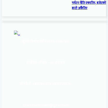
पर्यटन नीति एकातिर, बजेटको
बाटो अर्कैतिर
सूचना बिभाग दर्ता नं:
१६९३/२०७६/७७
कार्यालय :
पोखरा – १०, इन्द्रमार्ग
सम्पर्क नं : 9856031933, 9856023326
Email: mardinews1@gmail.com