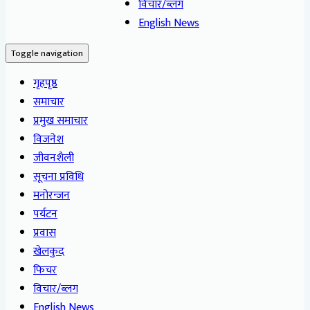
विचार/ब्लग
English News
Toggle navigation
गृहपृष्ठ
समाचार
प्रमुख समाचार
विजनेश
जीवनशैली
सूचना प्रविधि
मनोरन्जन
पर्यटन
प्रवास
खेलकुद
फिचर
विचार/ब्लग
English News