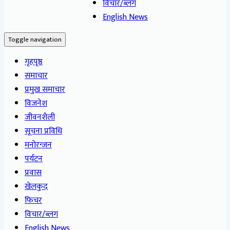
विचार/ब्लग
English News
Toggle navigation
गृहपृष्ठ
समाचार
प्रमुख समाचार
विजनेश
जीवनशैली
सूचना प्रविधि
मनोरन्जन
पर्यटन
प्रवास
खेलकुद
फिचर
विचार/ब्लग
English News