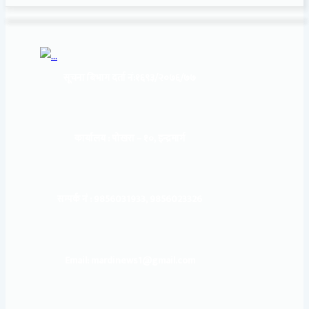
सूचना बिभाग दर्ता नं:
१६९३/२०७६/७७
कार्यालय :
पोखरा – १०, इन्द्रमार्ग
सम्पर्क नं : 9856031933, 9856023326
Email: mardinews1@gmail.com