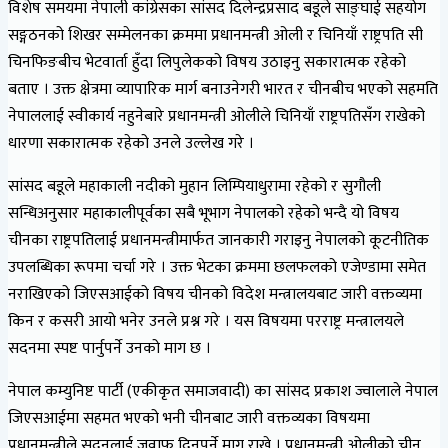
विशेष समयमा नेपाली कांग्रेसका सांसद दिलेन्द्रप्रसाद बडूले साङ्घाई सहयोग
सङ्गठनको शिखर सम्मेलनका क्रममा प्रधानमन्त्री ओली र चिनियाँ राष्ट्रपति सी
चिनफिङबीच भेटवार्ता हुँदा लिपुलेकको विषय उठाइनु सकारात्मक रहेको
बताए । उक्त क्षेत्रमा व्यापारिक मार्ग बनाउनेगरी भारत र चीनबीच भएको सहमति
नेपाललाई स्वीकार्य नहुनेबारे प्रधानमन्त्री ओलीले चिनियाँ राष्ट्रपतिसँग राखेको
धारणा सकारात्मक रहेको उनले उल्लेख गरे ।
सांसद बडूले महाकाली नदीको मुहान लिम्पियाधुरामा रहेको र सुगौली
सन्धिअनुसार महाकालीपूर्वका सबै भूभाग नेपालको रहेको भन्दै यो विषय
चीनका राष्ट्रपतिलाई प्रधानमन्त्रीमार्फत जानकारी गराइनु नेपालको कूटनीतिक
उपलब्धिका रूपमा चर्चा गरे । उक्त भेटका क्रममा छलफलको एजेण्डामा समेत
नराखिएको जिएसआईको विषय चीनको विदेश मन्त्रालयबाट जारी वक्तव्यमा
किन र कसरी आयो भनेर उनले प्रश्न गरे । यस विषयमा परराष्ट्र मन्त्रालयले
सदनमा स्पष्ट पार्नुपर्ने उनको माग छ ।
नेपाल कम्युनिष्ट पार्टी (एकीकृत समाजवादी) का सांसद प्रकाश ज्वालाले नेपाल
जिएसआईमा सहमत भएको भनी चीनबाट जारी वक्तव्यका विषयमा
प्रधानमन्त्रीले सदनलाई जवाफ दिनुपर्ने माग राखे । प्रधानमन्त्री ओलीको चीन