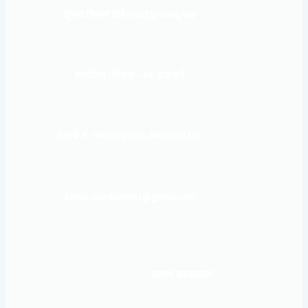
सूचना बिभाग दर्ता नं:
१६९३/२०७६/७७
कार्यालय :
पोखरा – १०, इन्द्रमार्ग
सम्पर्क नं : 9856031933, 9856023326
Email: mardinews1@gmail.com
प्रधान सम्पादकः