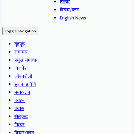
फिचर
विचार/ब्लग
English News
Toggle navigation
गृहपृष्ठ
समाचार
प्रमुख समाचार
विजनेश
जीवनशैली
सूचना प्रविधि
मनोरन्जन
पर्यटन
प्रवास
खेलकुद
फिचर
विचार/ब्लग