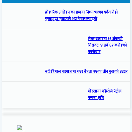
ब्रोड पिक आरोहणका क्रममा निधन भएका पर्वतारोही
पुरबहादुर गुरुङको शव नेपाल ल्याइयो
सेयर बजारमा १३ अंकको
गिरावट, ४ अर्ब ६२ करोडको
कारोबार
मर्दी हिमाल पदयात्रामा गएर बेपत्ता भएका तीन युवाको उद्धार
गोरखामा पहिरोले पेट्रोल
पम्पमा क्षति