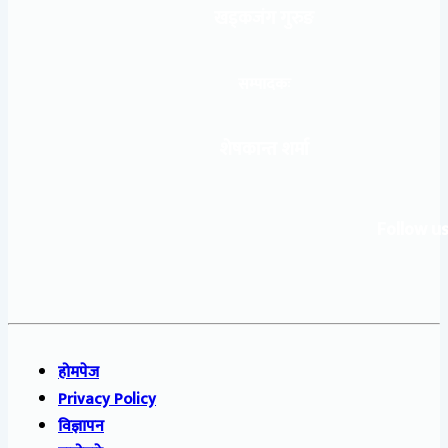
खड्कजंग गुरुङ
सम्पादकः
शेषकान्त शर्मा
Follow us
होमपेज
Privacy Policy
विज्ञापन