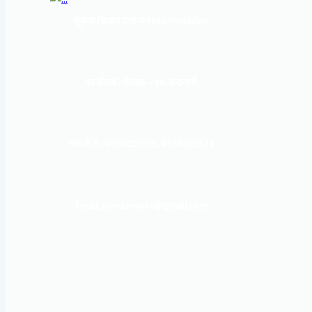
सूचना बिभाग दर्ता नं:
१६९३/२०७६/७७
कार्यालय :
पोखरा – १०, इन्द्रमार्ग
सम्पर्क नं : 9856031933, 9856023326
Email: mardinews1@gmail.com