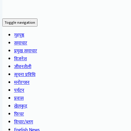
Toggle navigation
गृहपृष्ठ
समाचार
प्रमुख समाचार
विजनेश
जीवनशैली
सूचना प्रविधि
मनोरन्जन
पर्यटन
प्रवास
खेलकुद
फिचर
विचार/ब्लग
English News