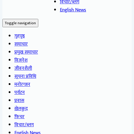
विचार/ब्लग
English News
Toggle navigation
गृहपृष्ठ
समाचार
प्रमुख समाचार
विजनेश
जीवनशैली
सूचना प्रविधि
मनोरन्जन
पर्यटन
प्रवास
खेलकुद
फिचर
विचार/ब्लग
English News