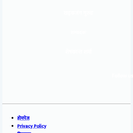
खड्कजंग गुरुङ
सम्पादकः
शेषकान्त शर्मा
Follow us
होमपेज
Privacy Policy