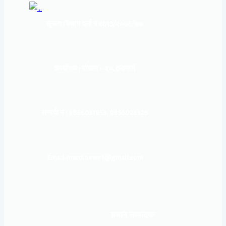
सूचना बिभाग दर्ता नं:
१६९३/२०७६/७७
कार्यालय :
पोखरा – १०, इन्द्रमार्ग
सम्पर्क नं : 9856031933, 9856023326
Email: mardinews1@gmail.com
प्रधान सम्पादकः