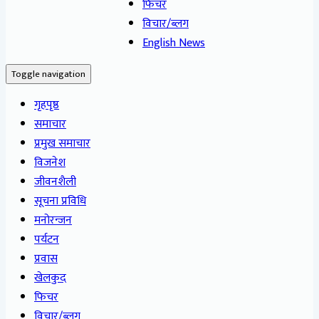
फिचर
विचार/ब्लग
English News
Toggle navigation
गृहपृष्ठ
समाचार
प्रमुख समाचार
विजनेश
जीवनशैली
सूचना प्रविधि
मनोरन्जन
पर्यटन
प्रवास
खेलकुद
फिचर
विचार/ब्लग