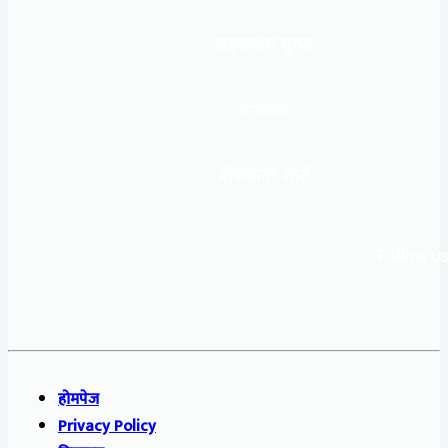
खड्कजंग गुरुङ
सम्पादकः
शेषकान्त शर्मा
Follow us
होमपेज
Privacy Policy