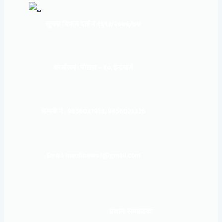
सूचना बिभाग दर्ता नं:
१६९३/२०७६/७७
कार्यालय :
पोखरा – १०, इन्द्रमार्ग
सम्पर्क नं : 9856031933, 9856023326
Email: mardinews1@gmail.com
प्रधान सम्पादकः