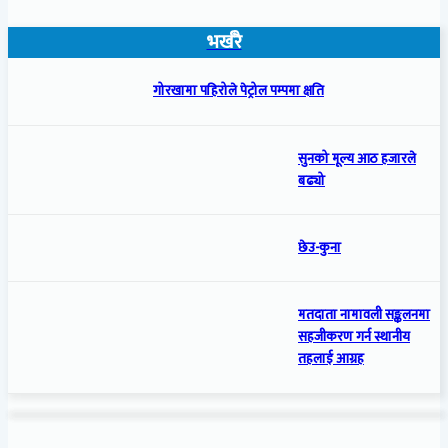
भर्खरै
गोरखामा पहिरोले पेट्रोल पम्पमा क्षति
सुनको मूल्य आठ हजारले
बढ्यो
छेउ-कुना
मतदाता नामावली सङ्कलनमा
सहजीकरण गर्न स्थानीय
तहलाई आग्रह