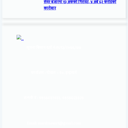
सेयर बजारमा १३ अंकको गिरावट, ४ अर्ब ६२ करोडको
कारोबार
सूचना बिभाग दर्ता नं:
१६९३/२०७६/७७
कार्यालय :
पोखरा – १०, इन्द्रमार्ग
सम्पर्क नं : 9856031933, 9856023326
Email: mardinews1@gmail.com