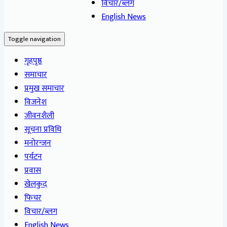
विचार/ब्लग
English News
Toggle navigation
गृहपृष्ठ
समाचार
प्रमुख समाचार
विजनेश
जीवनशैली
सूचना प्रविधि
मनोरन्जन
पर्यटन
प्रवास
खेलकुद
फिचर
विचार/ब्लग
English News