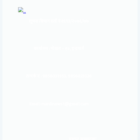
सूचना बिभाग दर्ता नं:
१६९३/२०७६/७७
कार्यालय :
पोखरा – १०, इन्द्रमार्ग
सम्पर्क नं : 9856031933, 9856023326
Email: mardinews1@gmail.com
प्रधान सम्पादकः