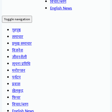
विचार/ब्लग
English News
Toggle navigation
गृहपृष्ठ
समाचार
प्रमुख समाचार
विजनेश
जीवनशैली
सूचना प्रविधि
मनोरन्जन
पर्यटन
प्रवास
खेलकुद
फिचर
विचार/ब्लग
English News