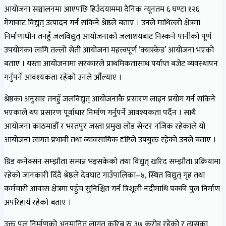
आयोजना सञ्चालनमा आएपछि हिउँदयाममा दैनिक न्यूनतम ६ घण्टा १२६
मेगावाट विद्युत् उत्पादन गर्न सकिने श्रेष्ठले बताए । उनले माथिल्लो क्षेत्रमा
निर्माणाधीन तनहुँ जलविद्युत् आयोजनाको जलाशयबाट निस्कने पानीको पूर्ण
उपयोगका लागि तल्लो सेती आयोजना महत्त्वपूर्ण ‘क्यास्केड’ आयोजना भएको
बताए । यस्ता आयोजनामा सरकारले प्राथमिकतासाथ पर्याप्त बजेट व्यवस्थापन
गर्नुपर्ने आवश्यकता रहेको उनले औँल्याए ।
श्रेष्ठका अनुसार तनहुँ जलविद्युत् आयोजनाकै प्रसारण लाइन प्रयोग गर्न सकिने
भएकाले थप प्रसारण पूर्वाधार निर्माण गर्नुपर्ने आवश्यकता पर्दैन । साथै
आयोजना काठमाडौँ र भरतपुर जस्ता प्रमुख लोड सेन्टर नजिक रहेकाले यो
आयोजना लागत प्रभावी तथा व्यावसायिक दृष्टिले उपयुक्त रहेको उनले बताए ।
ग्रिड कनेक्सन सम्झौता सम्पन्न भइसकेको तथा विद्युत् खरिद सम्झौता प्रक्रियामा
रहेको जानकारी दिँदै श्रेष्ठले देवघाट गाउँपालिका–४, स्थित विद्युत् गृह तथा
कर्मचारी आवास क्षेत्रमा पहुँच सुनिश्चित गर्न त्रिशूली नदीमाथि पक्की पुल निर्माण
अपरिहार्य रहेको बताए ।
उक्त पुल निर्माणको अनुमानित लागत करिब रु ३७ करोड रहेको र त्यसका