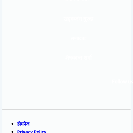
खड्कजंग गुरुङ
सम्पादकः
शेषकान्त शर्मा
Follow us
होमपेज
Privacy Policy