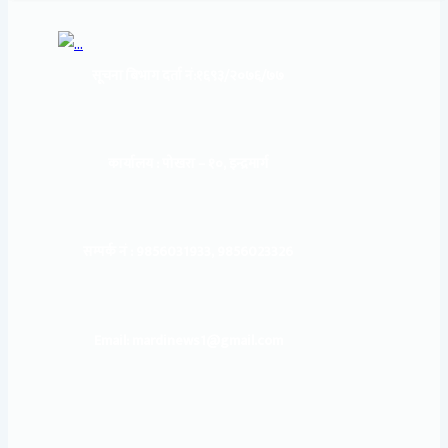
सूचना बिभाग दर्ता नं:
१६९३/२०७६/७७
कार्यालय :
पोखरा – १०, इन्द्रमार्ग
सम्पर्क नं : 9856031933, 9856023326
Email: mardinews1@gmail.com