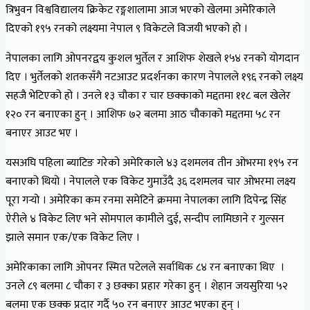
त्रिभुवन विश्वविद्यालय क्रिकेट रङ्गशालामा आज भएको खेलमा अमेरिकाले
दिएको १९५ रनको लक्ष्यमा नेपाल ९ विकेटले विजयी भएको हो ।
नेपालका लागि ओपनरद्वय कुशल भुर्तेल र आशिफ शेखले १५४ रनको योगदान
दिए । भुर्तेलको शतकसँगै नटआउट प्रदर्शनका कारण नेपालले १९६ रनको लक्ष्य
सहजै भेटिएको हो । उनले १३ चौका र चार छक्काको मद्दतमा ११८ बल खेलेर
१२० रन बनाएका हुन् । आशिफ ७२ बलमा आठ चौकाको मद्दतमा ५८ रन
बनाएर आउट भए ।
यसअघि पहिला ब्याटिङ गरेको अमेरिकाले ४३ दशमलव तीन ओभरमा १९५ रन
बनाएको थियो । नेपालले एक विकेट गुमाउँदै ३६ दशमलव चार ओभरमा लक्ष्य
पूरा गर्‍यो । अमेरिका कम रनमा समेटिने क्रममा नेपालका लागि दिपेन्द्र सिंह
ऐरीले ४ विकेट लिए भने सोमपाल कामीले दुई, सन्दीप लामिछाने र गुल्सन
झाले समान एक/एक विकेट लिए ।
अमेरिकाका लागि ओपनर स्मित पटेलले सर्वाधिक ८४ रन बनाएका थिए ।
उनले ८९ बलमा ८ चौका र ३ छक्का प्रहार गरेका हुन् । शेहान जयसुरिया ५२
बलमा एक छक्क प्रदार गर्दै ५० रन बनाएर आउट भएका हुन् ।