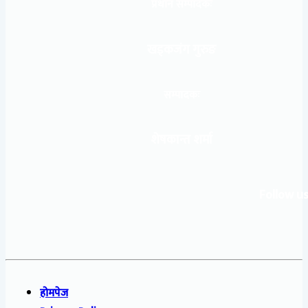
प्रधान सम्पादकः
खड्कजंग गुरुङ
सम्पादकः
शेषकान्त शर्मा
Follow us
होमपेज