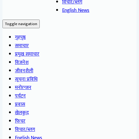
विचार/ब्लग
English News
Toggle navigation
गृहपृष्ठ
समाचार
प्रमुख समाचार
विजनेश
जीवनशैली
सूचना प्रविधि
मनोरन्जन
पर्यटन
प्रवास
खेलकुद
फिचर
विचार/ब्लग
English News