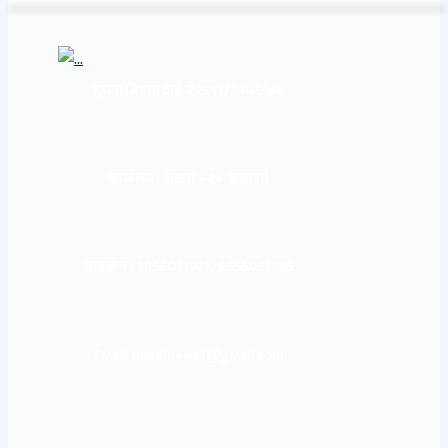
सूचना बिभाग दर्ता नं:
१६९३/२०७६/७७
कार्यालय :
पोखरा – १०, इन्द्रमार्ग
सम्पर्क नं : 9856031933, 9856023326
Email: mardinews1@gmail.com