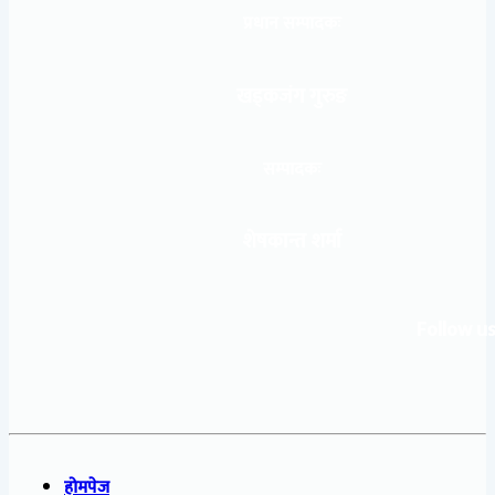
प्रधान सम्पादकः
खड्कजंग गुरुङ
सम्पादकः
शेषकान्त शर्मा
Follow us
होमपेज