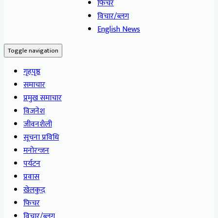
फिचर
विचार/ब्लग
English News
Toggle navigation
गृहपृष्ठ
समाचार
प्रमुख समाचार
विजनेश
जीवनशैली
सूचना प्रविधि
मनोरन्जन
पर्यटन
प्रवास
खेलकुद
फिचर
विचार/ब्लग