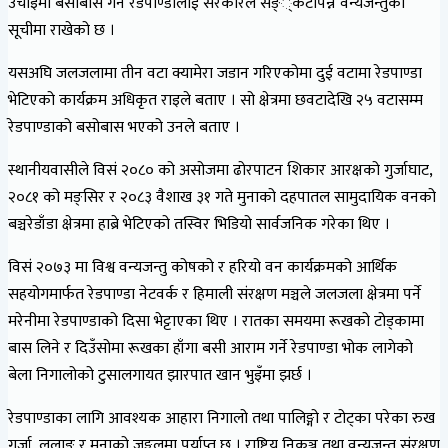
उचाइमा बसोबास गर्ने रेडपाण्डालाई सरकारले सङ््कटापन्न वन्यजन्तुको
सूचीमा राखेको छ ।
यसअघि जलजलामा तीन वटा क्यामेरा जडान गरिएकोमा दुई वटामा रेडपाण्डा
भेटिएको कार्यक्रम अधिकृत राइले बताए । सो क्षेत्रमा छवटादेखि २५ वटासम्म
रेडपाण्डाको बसोबास भएको उनले बताए ।
स्थानीयवासीले विसं २०८० को असोजमा ढोरपाटन शिकार आरक्षको गुर्जाघाट,
२०८१ को मङ्सिर र २०८३ वैशाख ३१ गते मुनाको दहपातल सामुदायिक वनको
बञ्चरेडाँडा क्षेत्रमा हाब्रे भेटिएको तस्विर भिडियो सार्वजनिक गरेका थिए ।
विसं २०७३ मा विश्व वन्यजन्तु कोषको र हरियो वन कार्यक्रमको आर्थिक
सहयोगमार्फत रेडपाण्डा नेटवर्क र हिमाली संरक्षण मञ्चले जलजला क्षेत्रमा पर्ने
मरेनीमा रेडपाण्डाको दिसा भेट्टाएका थिए । रातका समयमा रूखको टोड्कामा
बास लिने र दिउँसोमा रूखका हाँगा बसी आराम गर्ने रेडपाण्डा भोक लागेको
बेला निगालोको टुसालगायत झारपात खान भुइँमा झर्छ ।
रेडपाण्डाका लागि आवश्यक आहारा निगालो तथा पालिङ्गो र टोट्का परेका रुख
गूर्जा, लुलाङ र मुनाको जङ्गलमा पर्याप्त छ । राष्ट्रिय निकुञ्ज तथा वन्यजन्तु संरक्षण