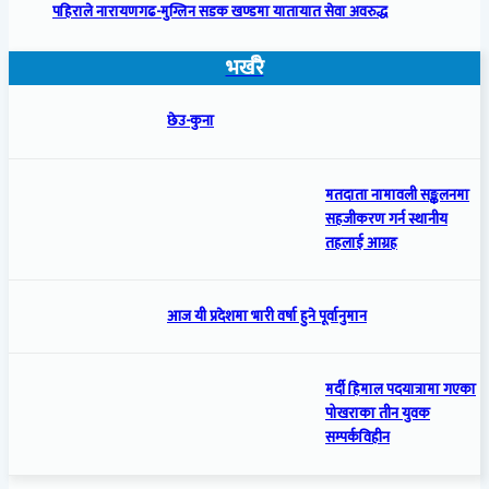
पहिराले नारायणगढ-मुग्लिन सडक खण्डमा यातायात सेवा अवरुद्ध
भर्खरै
छेउ-कुना
मतदाता नामावली सङ्कलनमा
सहजीकरण गर्न स्थानीय
तहलाई आग्रह
आज यी प्रदेशमा भारी वर्षा हुने पूर्वानुमान
मर्दी हिमाल पदयात्रामा गएका
पोखराका तीन युवक
सम्पर्कविहीन