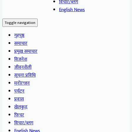
विचार/ब्लग
English News
Toggle navigation
गृहपृष्ठ
समाचार
प्रमुख समाचार
विजनेश
जीवनशैली
सूचना प्रविधि
मनोरन्जन
पर्यटन
प्रवास
खेलकुद
फिचर
विचार/ब्लग
English News