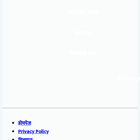
खड्कजंग गुरुङ
सम्पादकः
शेषकान्त शर्मा
Follow us
होमपेज
Privacy Policy