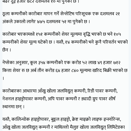
बढेर दुई हजार ७८२ दशमलव १० मा पुगेको छ ।
ठूला कम्पनीको कारोबार मापन गर्ने सेन्सेटिभ परिसूचक एक दशमलव २१
अंकले उकालो लागेर ४७५ दशमलव ५१ मा पुगेको छ ।
कारोबार भएकामध्ये १५१ कम्पनीको शेयर मूल्यमा वृद्धि भएको छ भने १०५
कम्पनीको शेयर मूल्य घटेको छ । यस्तै, १४ कम्पनीको भने कुनै परिवर्तन भएको
छैन ।
नेप्सेका अनुसार, कूल ३५४ कम्पनीको एक करोड ५२ लाख ४९ हजार ७१२
कित्ता शेयर रु छ अर्ब तीन करोड ६४ हजार ८४० मूल्यमा खरिद बिक्री भएको छ
।
कारोबारका आधारमा आँखु खोला जलविद्युत् कम्पनी, रिडी पावर कम्पनी,
नेशनल हाइड्रोपावर कम्पनी, अपि पावर कम्पनी र ङ्यादी ग्रुप पावर शीर्ष
स्थानमा छन् ।
यस्तै, कालिन्चोक हाइड्रोपावर, बुङ्गल हाइड्रो, क्रेष्ट माइक्रो लाइफ इन्स्योरेन्स,
आँखु खोला जलविद्युत् कम्पनी र माथिल्लो मैलुङ खोला जलविद्युत् लिमिटेडका