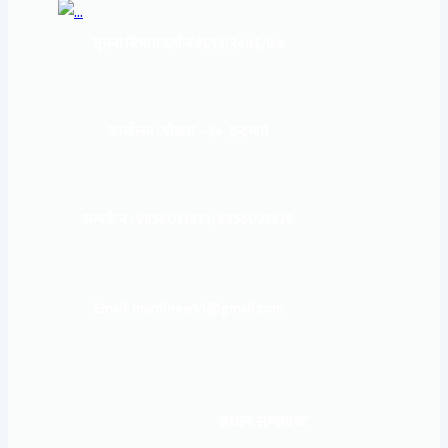
सूचना बिभाग दर्ता नं:
१६९३/२०७६/७७
कार्यालय :
पोखरा – १०, इन्द्रमार्ग
सम्पर्क नं : 9856031933, 9856023326
Email: mardinews1@gmail.com
प्रधान सम्पादकः