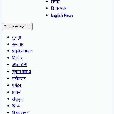
फिचर
विचार/ब्लग
English News
Toggle navigation
गृहपृष्ठ
समाचार
प्रमुख समाचार
विजनेश
जीवनशैली
सूचना प्रविधि
मनोरन्जन
पर्यटन
प्रवास
खेलकुद
फिचर
विचार/ब्लग