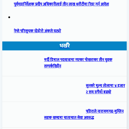
पूर्वमहानिर्देशक प्रदीप अधिकारीलाई तीन लाख धरौटीमा रिहा गर्न आदेश
नेप्से परिसूचक दोहोरो अंकले घट्यो
भर्खरै
मर्दी हिमाल पदयात्रामा गएका पोखराका तीन युवक
सम्पर्कविहीन
सुनको मूल्य तोलामा ४ हजार
२ सय रुपैयाँ बढ्यो
पहिराले नारायणगढ-मुग्लिन
सडक खण्डमा यातायात सेवा अवरुद्ध