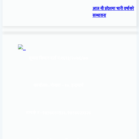
आज यी प्रदेशमा भारी वर्षाको
सम्भावना
सूचना बिभाग दर्ता नं:
१६९३/२०७६/७७
कार्यालय :
पोखरा – १०, इन्द्रमार्ग
सम्पर्क नं : 9856031933, 9856023326