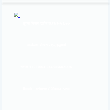
सूचना बिभाग दर्ता नं:
१६९३/२०७६/७७
कार्यालय :
पोखरा – १०, इन्द्रमार्ग
सम्पर्क नं : 9856031933, 9856023326
Email: mardinews1@gmail.com