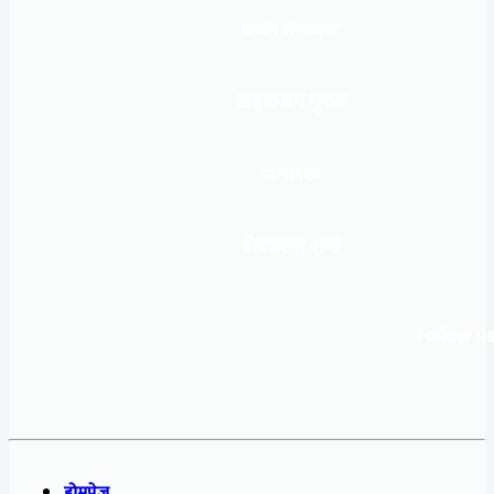
प्रधान सम्पादकः
खड्कजंग गुरुङ
सम्पादकः
शेषकान्त शर्मा
Follow us
होमपेज