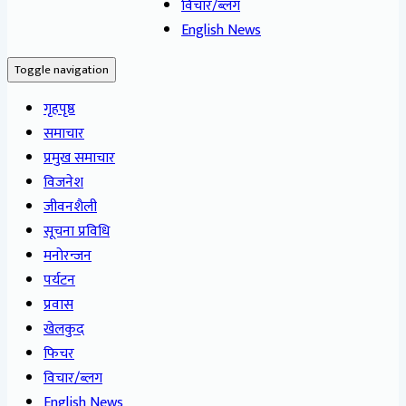
विचार/ब्लग
English News
Toggle navigation
गृहपृष्ठ
समाचार
प्रमुख समाचार
विजनेश
जीवनशैली
सूचना प्रविधि
मनोरन्जन
पर्यटन
प्रवास
खेलकुद
फिचर
विचार/ब्लग
English News