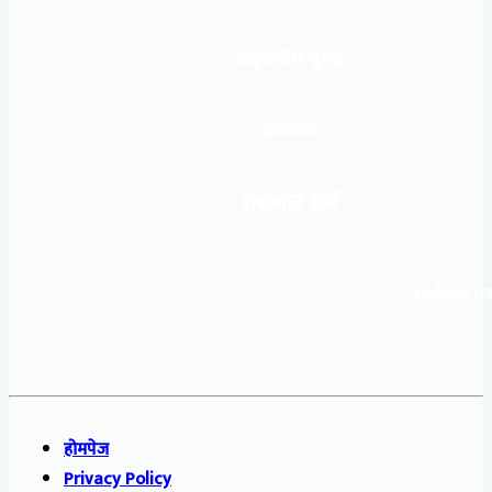
खड्कजंग गुरुङ
सम्पादकः
शेषकान्त शर्मा
Follow us
होमपेज
Privacy Policy