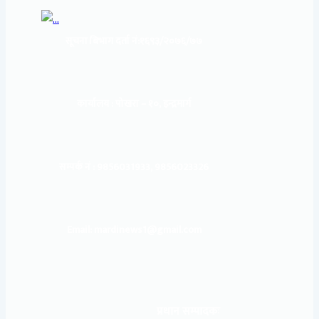
सूचना बिभाग दर्ता नं:
१६९३/२०७६/७७
कार्यालय :
पोखरा – १०, इन्द्रमार्ग
सम्पर्क नं : 9856031933, 9856023326
Email: mardinews1@gmail.com
प्रधान सम्पादकः