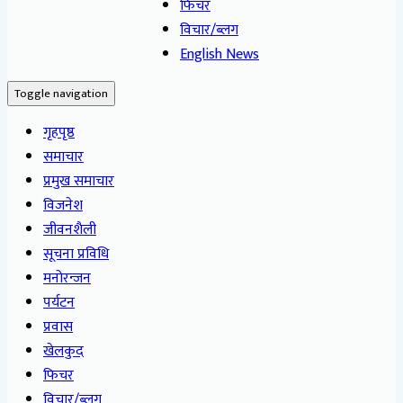
फिचर
विचार/ब्लग
English News
Toggle navigation
गृहपृष्ठ
समाचार
प्रमुख समाचार
विजनेश
जीवनशैली
सूचना प्रविधि
मनोरन्जन
पर्यटन
प्रवास
खेलकुद
फिचर
विचार/ब्लग