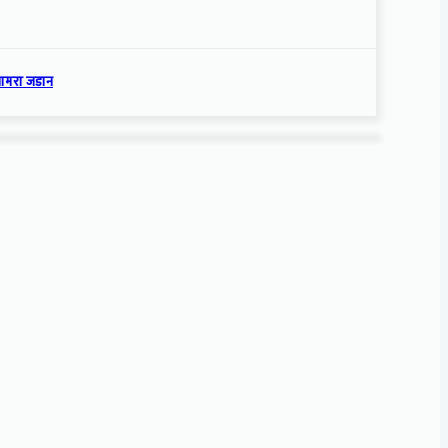
्यामरा जडान