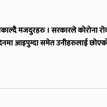
काल्दै मजदुरहरु । सरकारले कोरोना र
ा आइपुग्दा समेत उनीहरुलाई छोएको छै