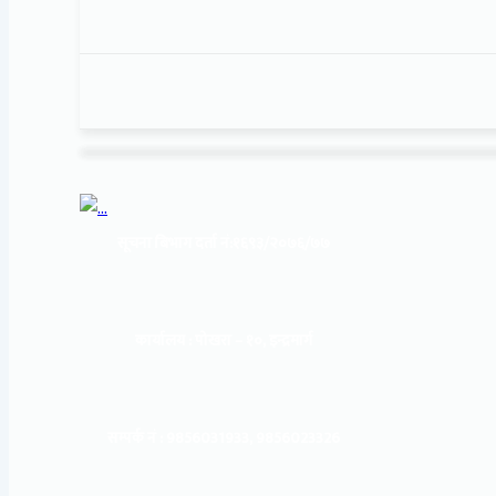
सूचना बिभाग दर्ता नं:
१६९३/२०७६/७७
कार्यालय :
पोखरा – १०, इन्द्रमार्ग
सम्पर्क नं : 9856031933, 9856023326