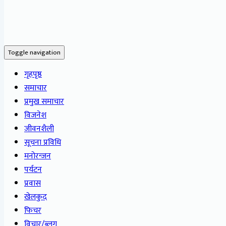
Toggle navigation
गृहपृष्ठ
समाचार
प्रमुख समाचार
विजनेश
जीवनशैली
सूचना प्रविधि
मनोरन्जन
पर्यटन
प्रवास
खेलकुद
फिचर
विचार/ब्लग