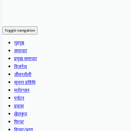
Toggle navigation
गृहपृष्ठ
समाचार
प्रमुख समाचार
विजनेश
जीवनशैली
सूचना प्रविधि
मनोरन्जन
पर्यटन
प्रवास
खेलकुद
फिचर
विचार/ब्लग