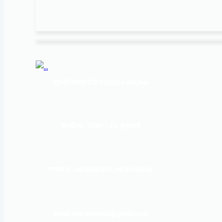
सूचना बिभाग दर्ता नं:
१६९३/२०७६/७७
कार्यालय :
पोखरा – १०, इन्द्रमार्ग
सम्पर्क नं : 9856031933, 9856023326
Email: mardinews1@gmail.com