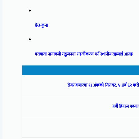
छेउ-कुना
मतदाता नामावली सङ्कलनमा सहजीकरण गर्न स्थानीय तहलाई आग्रह
सेयर बजारमा १३ अंकको गिरावट, ४ अर्ब ६२ क
मर्दी हिमाल पदयात