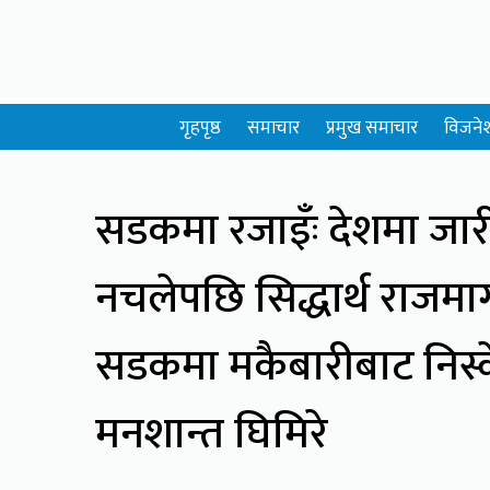
गृहपृष्ठ
समाचार
प्रमुख समाचार
विजने
सडकमा रजाइँः
देशमा जा
नचलेपछि सिद्धार्थ राजमार्ग
सडकमा मकैबारीबाट निस्क
मनशान्त घिमिरे