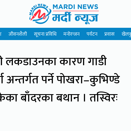
श
जीवनशैली
सूचना प्रविधि
मनोरन्जन
पर्यटन
प्रवास
खेलक
री लकडाउनका कारण गाडी
 अन्तर्गत पर्ने पोखरा–कुभिण्डे
ेका बाँदरका बथान । तस्विरः