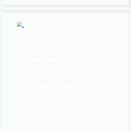
सूचना बिभाग दर्ता नं:
१६९३/२०७६/७७
कार्यालय :
पोखरा – १०, इन्द्रमार्ग
सम्पर्क नं : 9856031933, 9856023326
Email: mardinews1@gmail.com