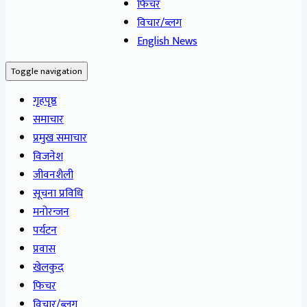
फिचर
विचार/ब्लग
English News
Toggle navigation
गृहपृष्ठ
समाचार
प्रमुख समाचार
विजनेश
जीवनशैली
सूचना प्रविधि
मनोरन्जन
पर्यटन
प्रवास
खेलकुद
फिचर
विचार/ब्लग