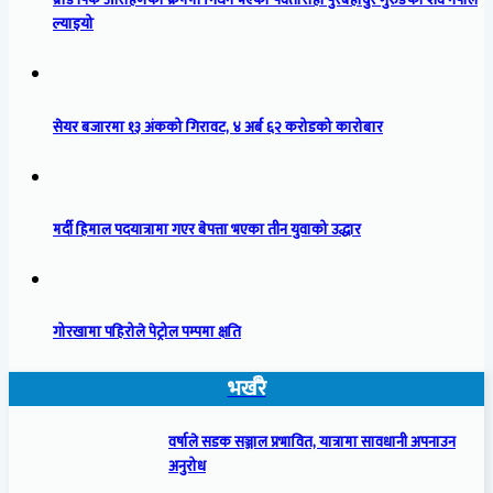
ब्रोड पिक आरोहणका क्रममा निधन भएका पर्वतारोही पुरबहादुर गुरुङको शव नेपाल
ल्याइयो
सेयर बजारमा १३ अंकको गिरावट, ४ अर्ब ६२ करोडको कारोबार
मर्दी हिमाल पदयात्रामा गएर बेपत्ता भएका तीन युवाको उद्धार
गोरखामा पहिरोले पेट्रोल पम्पमा क्षति
भर्खरै
वर्षाले सडक सञ्जाल प्रभावित, यात्रामा सावधानी अपनाउन
अनुरोध