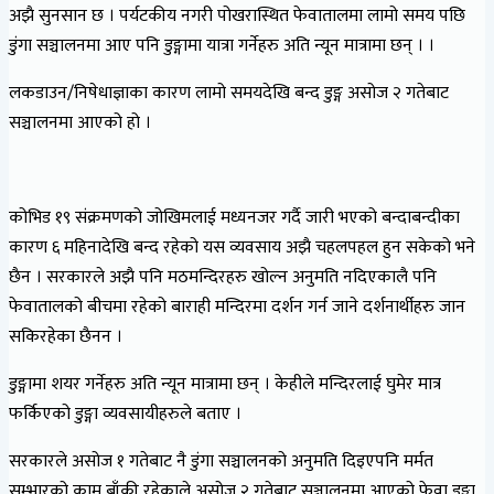
अझै सुनसान छ । पर्यटकीय नगरी पोखरास्थित फेवातालमा लामो समय पछि
डुंगा सञ्चालनमा आए पनि डुङ्गामा यात्रा गर्नेहरु अति न्यून मात्रामा छन् । ।
लकडाउन/निषेधाज्ञाका कारण लामो समयदेखि बन्द डुङ्ग असोज २ गतेबाट
सञ्चालनमा आएको हो ।
कोभिड १९ संक्रमणको जोखिमलाई मध्यनजर गर्दै जारी भएको बन्दाबन्दीका
कारण ६ महिनादेखि बन्द रहेको यस व्यवसाय अझै चहलपहल हुन सकेको भने
छैन । सरकारले अझै पनि मठमन्दिरहरु खोल्न अनुमति नदिएकालै पनि
फेवातालको बीचमा रहेको बाराही मन्दिरमा दर्शन गर्न जाने दर्शनार्थीहरु जान
सकिरहेका छैनन ।
डुङ्गामा शयर गर्नेहरु अति न्यून मात्रामा छन् । केहीले मन्दिरलाई घुमेर मात्र
फर्किएको डुङ्गा व्यवसायीहरुले बताए ।
सरकारले असोज १ गतेबाट नै डुंगा सञ्चालनको अनुमति दिइएपनि मर्मत
सम्भारको काम बाँकी रहेकाले असोज २ गतेबाट सञ्चालनमा आएको फेवा डुङ्गा