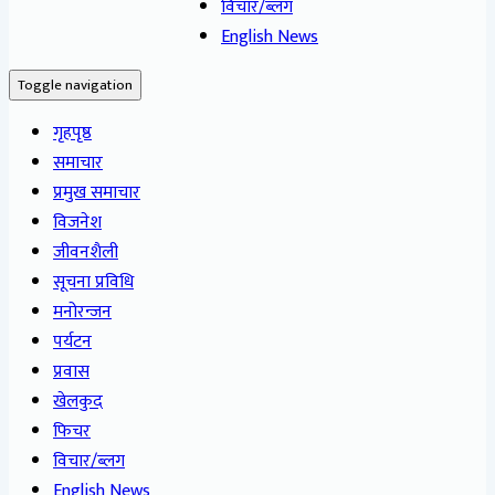
विचार/ब्लग
English News
Toggle navigation
गृहपृष्ठ
समाचार
प्रमुख समाचार
विजनेश
जीवनशैली
सूचना प्रविधि
मनोरन्जन
पर्यटन
प्रवास
खेलकुद
फिचर
विचार/ब्लग
English News