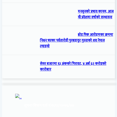
मनसुनको प्रभाव कायम, आज
यी प्रदेशमा वर्षाको सम्भावना
ब्रोड पिक आरोहणका क्रममा
निधन भएका पर्वतारोही पुरबहादुर गुरुङको शव नेपाल
ल्याइयो
सेयर बजारमा १३ अंकको गिरावट, ४ अर्ब ६२ करोडको
कारोबार
सूचना बिभाग दर्ता नं:
१६९३/२०७६/७७