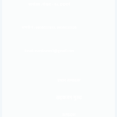
कार्यालय :
पोखरा – १०, इन्द्रमार्ग
सम्पर्क नं : 9856031933, 9856023326
Email: mardinews1@gmail.com
प्रधान सम्पादकः
खड्कजंग गुरुङ
सम्पादकः