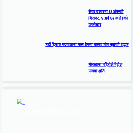
सेयर बजारमा १३ अंकको
गिरावट, ४ अर्ब ६२ करोडको
कारोबार
मर्दी हिमाल पदयात्रामा गएर बेपत्ता भएका तीन युवाको उद्धार
गोरखामा पहिरोले पेट्रोल
पम्पमा क्षति
सूचना बिभाग दर्ता नं:
१६९३/२०७६/७७