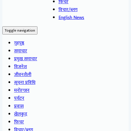
फिचर
विचार/ब्लग
English News
Toggle navigation
गृहपृष्ठ
समाचार
प्रमुख समाचार
विजनेश
जीवनशैली
सूचना प्रविधि
मनोरन्जन
पर्यटन
प्रवास
खेलकुद
फिचर
विचार/ब्लग