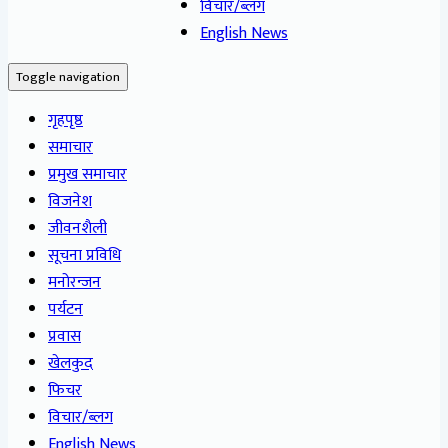
विचार/ब्लग
English News
Toggle navigation
गृहपृष्ठ
समाचार
प्रमुख समाचार
विजनेश
जीवनशैली
सूचना प्रविधि
मनोरन्जन
पर्यटन
प्रवास
खेलकुद
फिचर
विचार/ब्लग
English News