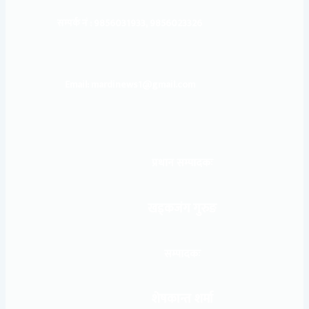
सम्पर्क नं : 9856031933, 9856023326
Email: mardinews1@gmail.com
प्रधान सम्पादकः
खड्कजंग गुरुङ
सम्पादकः
शेषकान्त शर्मा