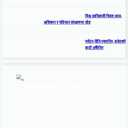
विश्व आदिवासी दिवस आज,
अधिकार र पहिचान संरक्षणमा जोड
पर्यटन नीति एकातिर, बजेटको
बाटो अर्कैतिर
सूचना बिभाग दर्ता नं:
१६९३/२०७६/७७
कार्यालय :
पोखरा – १०, इन्द्रमार्ग