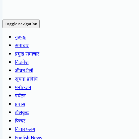
Toggle navigation
गृहपृष्ठ
समाचार
प्रमुख समाचार
विजनेश
जीवनशैली
सूचना प्रविधि
मनोरन्जन
पर्यटन
प्रवास
खेलकुद
फिचर
विचार/ब्लग
English News