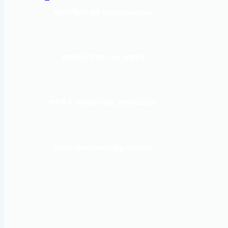
सूचना बिभाग दर्ता नं:
१६९३/२०७६/७७
कार्यालय :
पोखरा – १०, इन्द्रमार्ग
सम्पर्क नं : 9856031933, 9856023326
Email: mardinews1@gmail.com