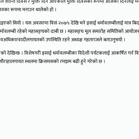
एकाले शान्ति दिवस र मुक्ति दिन आएकाले मुक्ति दिवसका रूपमा आजको दिनलाई मना
त्सवका रूपमा मनाउन थालेको हो ।
एको थियो । यस अवसरमा विसं २०७५ देखि भने इसाई धर्मावलम्बीलाई मात्र बि
्मावलम्बी रहेको महासङ्घको दाबी छ । महासङ्घ मूल समारोह समितिको आयोजनाम
नवअधिकारवादीलगायतको उपस्थिति रहने अध्यक्ष गहतराजले बताउनुभयो ।
रेको देखिन्छ । विशेषगरी इसाई धर्मावलम्बीका विदेशी पर्यटकलाई आकर्षित गर्न व
सौराहालगायत स्थलमा क्रिसमसको रमझम बढी हुने गरेको छ ।