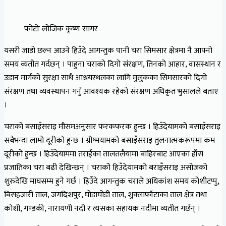
फोटोः लोजिक कृष्ण सागर
यसरी जाडो छल्न आउने हिउँदे आगन्तुक पानी चरा सिमसार क्षेत्रमा नै आफ्नो
समय व्यतीत गर्दछन् । पाहुना चराको दिगो संरक्षण, तिनको आहार, वासस्थान र
उडान मार्गको सुरक्षा साथै आश्रयस्थलका लागि मुलुकका सिमसारको दिगो
संरक्षण तथा व्यवस्थापन गर्नु आवश्यक रहेको संरक्षण अधिकृत भुसालले बताए
।
चराको बसाइँसराइ मौसमअनुसार फरकफरक हुन्छ । हिउँदेयामको बसाइँसराइ
सबैभन्दा लामो दूरीको हुन्छ । ग्रीष्मयामको बसाइँसराइ तुलनात्मकरूपमा कम
दूरीको हुन्छ । हिउँदेयाममा तराईका तालतलैयामा बाहिरबाट आएका हाँस
प्रजातिका चरा बढी देखिन्छन् । चराकोे हिउँदेयामको बराइँसराइ असोजको
शुरुदेखि माघसम्म हुने गर्छ । हिउँदे आगन्तुक चराले अधिकांश समय कोशीटप्पु,
बिसहजारी ताल, जगदिशपुर, घोडाघोडी ताल, शुक्लाफाँटाका ताल क्षेत्र तथा
कोशी, गण्डकी, नारायणी नदी र त्यसका सहायक नदीमा व्यतीत गर्छन् ।