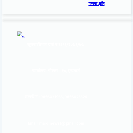
पम्पमा क्षति
सूचना बिभाग दर्ता नं:
१६९३/२०७६/७७
कार्यालय :
पोखरा – १०, इन्द्रमार्ग
सम्पर्क नं : 9856031933, 9856023326
Email: mardinews1@gmail.com