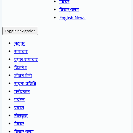
फिचर
विचार/ब्लग
English News
Toggle navigation
गृहपृष्ठ
समाचार
प्रमुख समाचार
विजनेश
जीवनशैली
सूचना प्रविधि
मनोरन्जन
पर्यटन
प्रवास
खेलकुद
फिचर
विचार/ब्लग