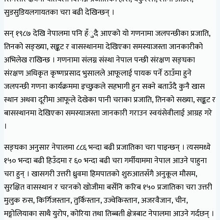
सुडसुडियलगायतका चरा बढी देखिन्छन् ।
सन् १९८७ देखि नेपालमा पनि हँुदै आएको यो गणनामा जलपन्छीका प्रजाति,
तिनको सङ्ख्या, सङ्कट र वासस्थानमा देखिएका समस्याजस्ता जानकारीको
अभिलेख राखिन्छ । गणनामा संलग्न संस्था नेपाल पन्छी संरक्षण सङ्घका
संरक्षण अधिकृत कृष्णप्रसाद भुसालले आफूलाई पायक पर्ने ठाउँमा हुने
जलपन्छी गणना कार्यक्रममा इच्छुकले सहभागी हुन सक्ने बताउँदै कुनै खास
स्थान अथवा दूरीमा आफूले देखेका पानी चराका प्रजाति, तिनको सख्या, सङ्कट र
बासस्थानमा देखिएका समस्याजस्ता जानकारी गराउन स्वयंसेवीलाई आग्रह गरे
।
सङ्घका अनुसार नेपालमा ८८६ भन्दा बढी प्रजातिका चरा पाइन्छन् । त्यसमध्ये
१५० भन्दा बढी हिउँदमा र ६० भन्दा बढी चरा गर्मीयाममा नेपाल आउने पाहुना
चरा हुन् । खासगरी उत्तरी ध्रुवमा हिमपातको शुरुआतसँगै अनुकूल मौसम,
सुरक्षित वासस्थान र चरनको खोजीमा बर्सेनि करिब १५० प्रजातिका चरा उत्तरी
मुलुक रुस, किर्गिजस्तान, तुर्किस्तान, उज्वेकिस्तान, अजरवैजान, चीन,
मङ्गोलियाका साथै युरोप, कोरिया तथा तिब्बती क्षेत्रबाट नेपालमा आउने गर्दछन् ।