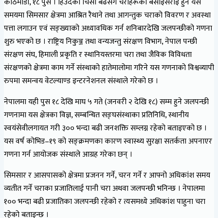
काठमाडौँ, १८ पुस । हिउँदको चिसो बढेसँगै चराहरूको बसाइँसराइ हुने यस
समयमा सिमसार क्षेत्रमा आश्रित रैथाने तथा आगन्तुक चराको विवरण र अवस्था
पत्ता लगाउन एवं सङ्ख्याको अध्यावधिक गर्न शनिबारदेखि जलपन्छीको गणना
शुरु भएको छ । राष्ट्रिय निकुञ्ज तथा वन्यजन्तु संरक्षण विभाग, नेपाल पन्छी
संरक्षण संघ, हिमाली प्रकृति र स्थानियस्तरमा चरा तथा जैविक विविधता
संरक्षणको क्षेत्रमा काम गर्ने संस्थाको हातेमालोमा गरिने यस गणनाको विश्वव्यापी
रुपमा समन्वय वेटल्याण्ड इन्टरनेशनल संस्थाले गरेको छ ।
नेपालमा यही पुस १८ देखि माघ ५ गते (जनवरी २ देखि १८) सम्म हुने जलपन्छी
गणनामा यस क्षेत्रका विज्ञ, सम्बन्धित सङ्घसंस्थाका प्रतिनिधि, स्थानीय
स्वयंसेवीलगायत गरी ३०० भन्दा बढी जनशक्ति सम्लग्न रहेको बताइएको छ ।
यस वर्ष कोभिड–१९ को सङ्क्रमणका कारण स्वास्थ्य सुरक्षा सतर्कता अपनाएर
गणना गर्न आयोजक संस्थाले आग्रह गरेका छन् ।
सिमसार र आसपासको क्षेत्रमा प्रजनन गर्ने, चरन गर्ने र आफ्नो अधिकांश समय
व्यतीत गर्ने चराका प्रजातिलाई पानी चरा अथवा जलपन्छी भनिन्छ । नेपालमा
१०० भन्दा बढी प्रजातिका जलपन्छी रहेको र त्यसमध्ये अधिकांश पाहुना चरा
रहेको बताइन्छ ।