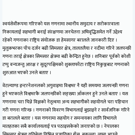
स्वयंसेवीरूपमा गरिएको यस गणनामा स्थानीय समुदाय र सरोकारवाला
निकायलाई सहभागी बनाई संरक्षणमा जनचेतना अभिवृद्धिसमेत गर्ने उद्देश्य
रहेको गणनाका राष्ट्रिय संयोजक डा हेमसागर बरालले जानकारी दिए ।
मुलुकभरका पाँच दर्जन बढी सिमसार क्षेत्र, तालतलैया र नदीमा गरिने जलपन्छी
गणना तराई क्षेत्रका सिमसार क्षेत्रमा बढी केन्द्रित हुनेछ । शनिबार पूर्वको कोशी
टप्पु वन्यजन्तु आरक्ष र सुदूरपश्चिमको शुक्लाफाँटा राष्ट्रिय निकुञ्जबाट गणनाको
शुरुआत भएको उनले बताए ।
वेटल्याण्ड इन्टरनेशनलको अगुवाइमा विश्वभर नै यही समयमा जलपन्छी गणना
हुने भएकाले विश्वभरकै जलपन्छीको सङ्ख्या आँकलन हुने उनले बताए । यस
गणनामा चरा चिन्ने विज्ञको नेतृत्वमा अन्य सहभागीको सहयोगले चरा पहिचान
गरी गणना गरिन्छ । गणनाको विवरण विभागलाई बुझाइने र सार्वजनिक गरिने
डा बरालले बताए । यस गणनामा सहयोग र समन्वयका लागि विभागले
मातहतका सबै कार्यालयलाई पत्र पठाइसकेको जनाएको छ । नेपालका
सिमसार क्षेत्रमा यतिबेला विभिन्न प्रजातिका हाँस, बकुल्ला, लामा आउले,