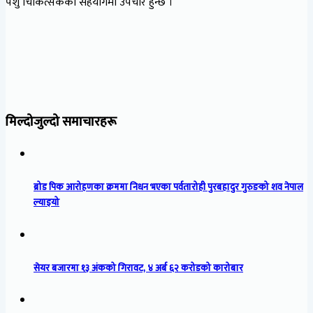
पशु चिकित्सकको सहयोगमा उपचार हुन्छ ।”
मिल्दोजुल्दो समाचारहरू
ब्रोड पिक आरोहणका क्रममा निधन भएका पर्वतारोही पुरबहादुर गुरुङको शव नेपाल
ल्याइयो
सेयर बजारमा १३ अंकको गिरावट, ४ अर्ब ६२ करोडको कारोबार