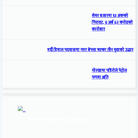
सेयर बजारमा १३ अंकको
गिरावट, ४ अर्ब ६२ करोडको
कारोबार
मर्दी हिमाल पदयात्रामा गएर बेपत्ता भएका तीन युवाको उद्धार
गोरखामा पहिरोले पेट्रोल
पम्पमा क्षति
सूचना बिभाग दर्ता नं:
१६९३/२०७६/७७