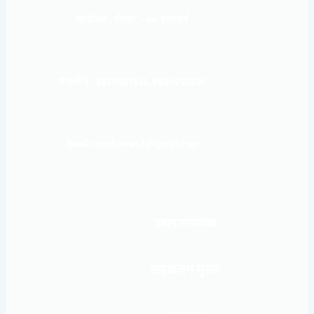
कार्यालय :
पोखरा – १०, इन्द्रमार्ग
सम्पर्क नं : 9856031933, 9856023326
Email: mardinews1@gmail.com
प्रधान सम्पादकः
खड्कजंग गुरुङ