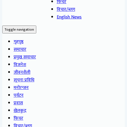
फिचर
विचार/ब्लग
English News
Toggle navigation
गृहपृष्ठ
समाचार
प्रमुख समाचार
विजनेश
जीवनशैली
सूचना प्रविधि
मनोरन्जन
पर्यटन
प्रवास
खेलकुद
फिचर
विचार/ब्लग