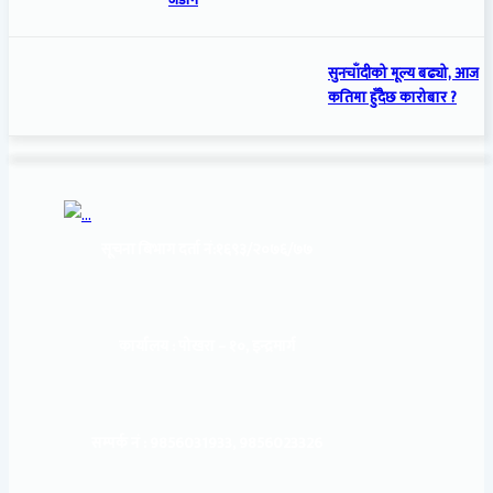
जडान
सुनचाँदीको मूल्य बढ्यो, आज
कतिमा हुँदैछ कारोबार ?
सूचना बिभाग दर्ता नं:
१६९३/२०७६/७७
कार्यालय :
पोखरा – १०, इन्द्रमार्ग
सम्पर्क नं : 9856031933, 9856023326