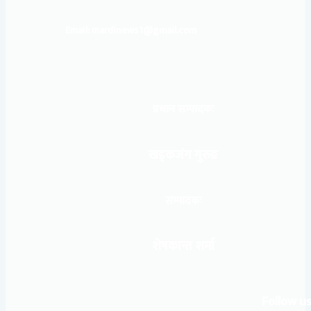
Email: mardinews1@gmail.com
प्रधान सम्पादकः
खड्कजंग गुरुङ
सम्पादकः
शेषकान्त शर्मा
Follow us