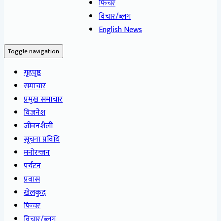
फिचर
विचार/ब्लग
English News
Toggle navigation
गृहपृष्ठ
समाचार
प्रमुख समाचार
विजनेश
जीवनशैली
सूचना प्रविधि
मनोरन्जन
पर्यटन
प्रवास
खेलकुद
फिचर
विचार/ब्लग