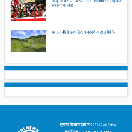
विश्व आदिवासी दिवस आज, अधिकार र पहिचान
संरक्षणमा जोड
पर्यटन नीति एकातिर, बजेटको बाटो अर्कैतिर
सूचना बिभाग दर्ता नं:
१६९३/२०७६/७७