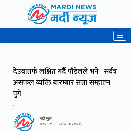
Toggl
naviga
देउवातर्फ लक्षित गर्दै पौडेलले भने– सर्वत्र
असफल व्यक्ति बारम्बार सत्ता सम्हाल्न
पुगे
-
मर्दी न्युज
श्रावण २५ गते २०७८ मा प्रकाशित