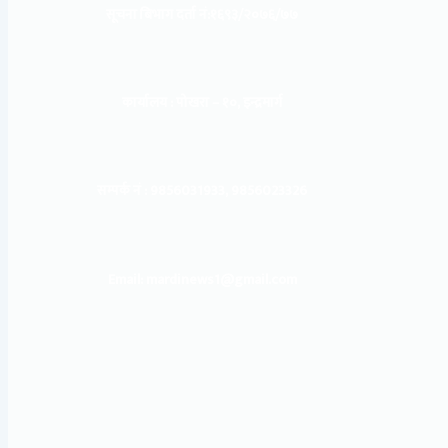
सूचना बिभाग दर्ता नं:
१६९३/२०७६/७७
कार्यालय :
पोखरा – १०, इन्द्रमार्ग
सम्पर्क नं : 9856031933, 9856023326
Email: mardinews1@gmail.com