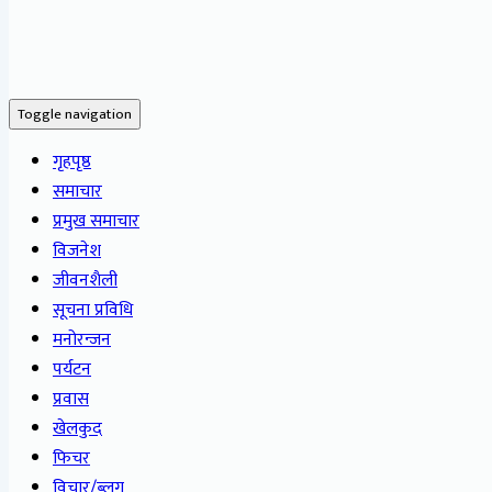
Toggle navigation
गृहपृष्ठ
समाचार
प्रमुख समाचार
विजनेश
जीवनशैली
सूचना प्रविधि
मनोरन्जन
पर्यटन
प्रवास
खेलकुद
फिचर
विचार/ब्लग