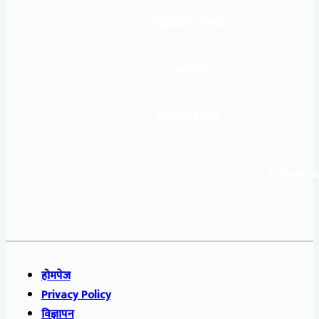
खड्कजंग गुरुङ
सम्पादकः
शेषकान्त शर्मा
Follow us
होमपेज
Privacy Policy
विज्ञापन