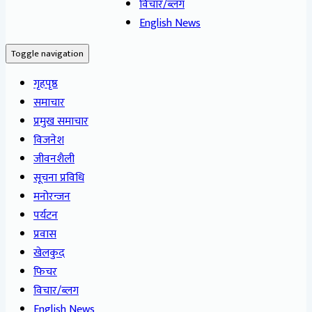
विचार/ब्लग
English News
Toggle navigation
गृहपृष्ठ
समाचार
प्रमुख समाचार
विजनेश
जीवनशैली
सूचना प्रविधि
मनोरन्जन
पर्यटन
प्रवास
खेलकुद
फिचर
विचार/ब्लग
English News