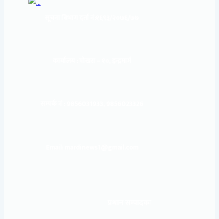
सूचना बिभाग दर्ता नं:
१६९३/२०७६/७७
कार्यालय :
पोखरा – १०, इन्द्रमार्ग
सम्पर्क नं : 9856031933, 9856023326
Email: mardinews1@gmail.com
प्रधान सम्पादकः