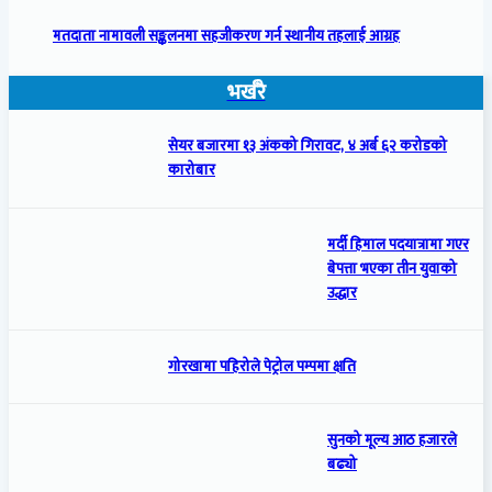
मतदाता नामावली सङ्कलनमा सहजीकरण गर्न स्थानीय तहलाई आग्रह
भर्खरै
सेयर बजारमा १३ अंकको गिरावट, ४ अर्ब ६२ करोडको
कारोबार
मर्दी हिमाल पदयात्रामा गएर
बेपत्ता भएका तीन युवाको
उद्धार
गोरखामा पहिरोले पेट्रोल पम्पमा क्षति
सुनको मूल्य आठ हजारले
बढ्यो