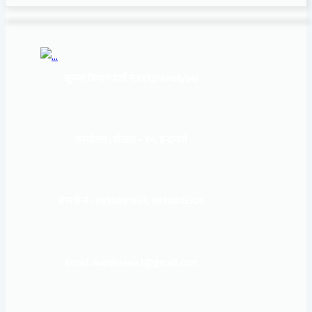
सूचना बिभाग दर्ता नं:
१६९३/२०७६/७७
कार्यालय :
पोखरा – १०, इन्द्रमार्ग
सम्पर्क नं : 9856031933, 9856023326
Email: mardinews1@gmail.com