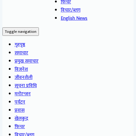
फिचर
विचार/ब्लग
English News
Toggle navigation
गृहपृष्ठ
समाचार
प्रमुख समाचार
विजनेश
जीवनशैली
सूचना प्रविधि
मनोरन्जन
पर्यटन
प्रवास
खेलकुद
फिचर
विचार/ब्लग