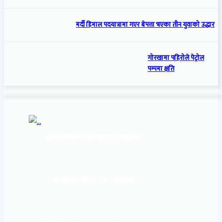
मर्दी हिमाल पदयात्रामा गएर बेपत्ता भएका तीन युवाको उद्धार
गोरखामा पहिरोले पेट्रोल
पम्पमा क्षति
सूचना बिभाग दर्ता नं:
१६९३/२०७६/७७
कार्यालय :
पोखरा – १०, इन्द्रमार्ग