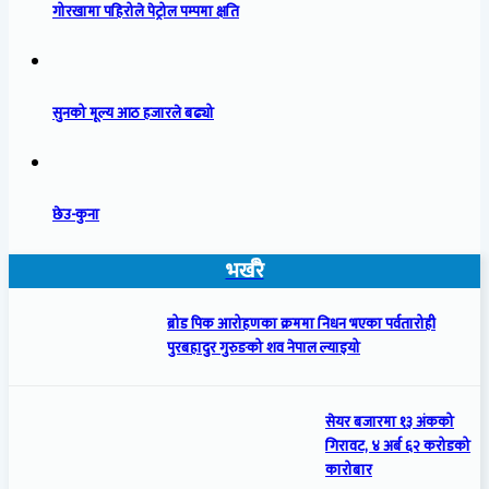
गोरखामा पहिरोले पेट्रोल पम्पमा क्षति
सुनको मूल्य आठ हजारले बढ्यो
छेउ-कुना
भर्खरै
ब्रोड पिक आरोहणका क्रममा निधन भएका पर्वतारोही
पुरबहादुर गुरुङको शव नेपाल ल्याइयो
सेयर बजारमा १३ अंकको
गिरावट, ४ अर्ब ६२ करोडको
कारोबार