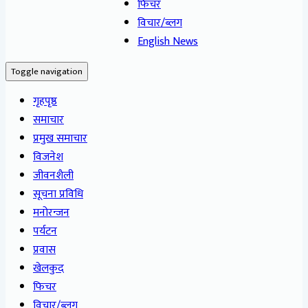
फिचर
विचार/ब्लग
English News
Toggle navigation
गृहपृष्ठ
समाचार
प्रमुख समाचार
विजनेश
जीवनशैली
सूचना प्रविधि
मनोरन्जन
पर्यटन
प्रवास
खेलकुद
फिचर
विचार/ब्लग