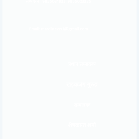
सम्पर्क नं : 9856031933, 9856023326
Email: mardinews1@gmail.com
प्रधान सम्पादकः
खड्कजंग गुरुङ
सम्पादकः
शेषकान्त शर्मा