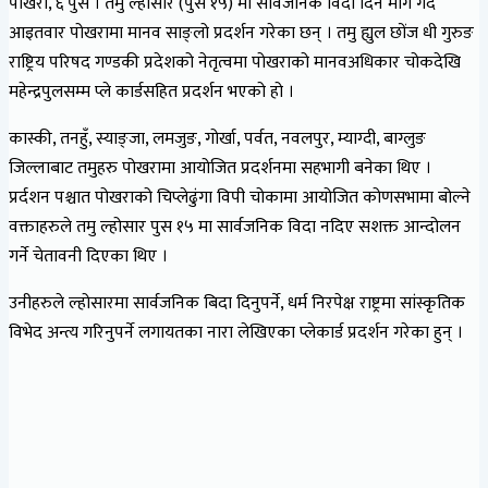
पोखरा, ६ पुस । तमु ल्होसार (पुस १५) मा सार्वजनिक विदा दिन माग गर्दै
आइतवार पोखरामा मानव साङ्लो प्रदर्शन गरेका छन् । तमु ह्युल छोंज धी गुरुङ
राष्ट्रिय परिषद गण्डकी प्रदेशको नेतृत्वमा पोखराको मानवअधिकार चोकदेखि
महेन्द्रपुलसम्म प्ले कार्डसहित प्रदर्शन भएको हो ।
कास्की, तनहुँ, स्याङ्जा, लमजुङ, गोर्खा, पर्वत, नवलपुर, म्याग्दी, बाग्लुङ
जिल्लाबाट तमुहरु पोखरामा आयोजित प्रदर्शनमा सहभागी बनेका थिए ।
प्रर्दशन पश्चात पोखराको चिप्लेढुंगा विपी चोकामा आयोजित कोणसभामा बोल्ने
वक्ताहरुले तमु ल्होसार पुस १५ मा सार्वजनिक विदा नदिए सशक्त आन्दोलन
गर्ने चेतावनी दिएका थिए ।
उनीहरुले ल्होसारमा सार्वजनिक बिदा दिनुपर्ने, धर्म निरपेक्ष राष्ट्रमा सांस्कृतिक
विभेद अन्त्य गरिनुपर्ने लगायतका नारा लेखिएका प्लेकार्ड प्रदर्शन गरेका हुन् ।