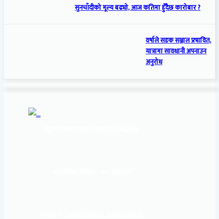
सुनचाँदीको मूल्य बढ्यो, आज कतिमा हुँदैछ कारोबार ?
वर्षाले सडक सञ्जाल प्रभावित,
यात्रामा सावधानी अपनाउन
अनुरोध
सूचना बिभाग दर्ता नं:
१६९३/२०७६/७७
कार्यालय :
पोखरा – १०, इन्द्रमार्ग
सम्पर्क नं : 9856031933, 9856023326