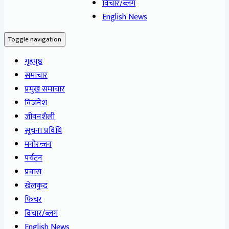
विचार/ब्लग
English News
Toggle navigation
गृहपृष्ठ
समाचार
प्रमुख समाचार
विजनेश
जीवनशैली
सूचना प्रविधि
मनोरन्जन
पर्यटन
प्रवास
खेलकुद
फिचर
विचार/ब्लग
English News