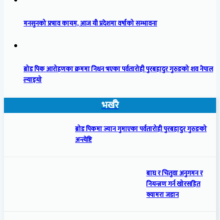
मनसुनको प्रभाव कायम, आज यी प्रदेशमा वर्षाको सम्भावना
ब्रोड पिक आरोहणका क्रममा निधन भएका पर्वतारोही पुरबहादुर गुरुङको शव नेपाल
ल्याइयो
भर्खरै
ब्रोड पिकमा ज्यान गुमाएका पर्वतारोही पुरबहादुर गुरुङको
अन्त्येष्टि
बाघ र चितुवा अनुगमन र
नियन्त्रण गर्न खोरसहित
क्यामरा जडान