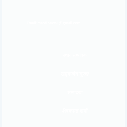
Email: mardinews1@gmail.com
प्रधान सम्पादकः
खड्कजंग गुरुङ
सम्पादकः
शेषकान्त शर्मा