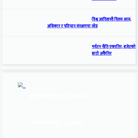
विश्व आदिवासी दिवस आज,
अधिकार र पहिचान संरक्षणमा जोड
पर्यटन नीति एकातिर, बजेटको
बाटो अर्कैतिर
सूचना बिभाग दर्ता नं:
१६९३/२०७६/७७
कार्यालय :
पोखरा – १०, इन्द्रमार्ग