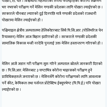
पोखरा, १८ चैत । विश्वव्यापी महामारीको रुपमा फैलिईरहेका कोरोना संक्रमण
भए नभएको परीक्षण गर्ने मेसिन गण्डकी प्रदेशका लागि पोखरा ल्याईएको छ ।
सरकारले चीनबाट ल्याएको दुई दिनपछि मात्रै गण्डकी प्रदेशको राजधानी
पोखरामा मेसिन ल्याईएको हो ।
पश्चिमाञ्चल क्षेत्रीय अस्पतालमा हेलिकोप्टरबाट सिधै पि.सि.आर. (पोलिमरिज चेन
रियाक्सन) मेसिन आज बिहान झारिएको हो । सरकारले गण्डकी प्रदेशकी
सामाजिक विकास मन्त्री नरदेवि पुनलाई उक्त मेसिन हस्तान्तरण गरिएको हो ।
मेसिन आजै जडान गरी परीक्षण सुरु गरिने अस्पताल स्रोतले जानकारी दिएको
छ । पि.सि.आर. मेसिनबाट ३ घण्टाभित्र कोरोना भाइरसको परीक्षण हुने
प्राविधिकहरुले जनाएको छ । मेसिनसँगै कोरोना परीक्षणको लागि आवश्यक
पर्ने कीट, केमिकल तथा पर्सनल प्रोटेक्टिभ ईक्युपभेण्ट (पि.पि.ई.) पनि पोखरा
ल्याईएको छ ।