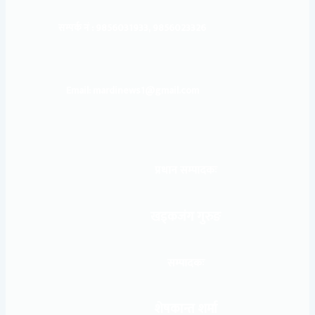
सम्पर्क नं : 9856031933, 9856023326
Email: mardinews1@gmail.com
प्रधान सम्पादकः
खड्कजंग गुरुङ
सम्पादकः
शेषकान्त शर्मा