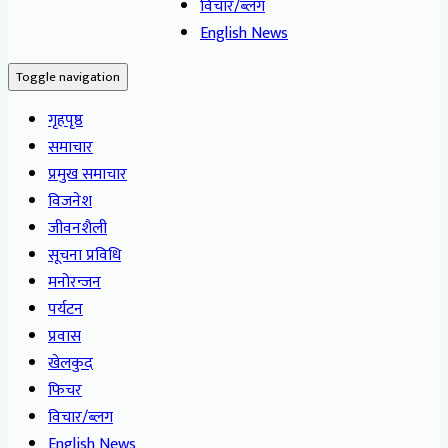
विचार/ब्लग
English News
Toggle navigation
गृहपृष्ठ
समाचार
प्रमुख समाचार
विजनेश
जीवनशैली
सूचना प्रविधि
मनोरन्जन
पर्यटन
प्रवास
खेलकुद
फिचर
विचार/ब्लग
English News