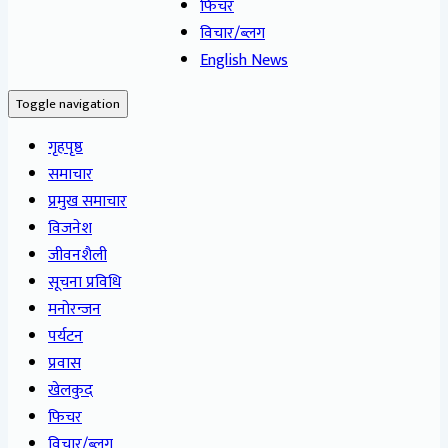
फिचर
विचार/ब्लग
English News
Toggle navigation
गृहपृष्ठ
समाचार
प्रमुख समाचार
विजनेश
जीवनशैली
सूचना प्रविधि
मनोरन्जन
पर्यटन
प्रवास
खेलकुद
फिचर
विचार/ब्लग