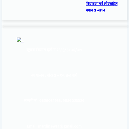
नियन्त्रण गर्न खोरसहित
क्यामरा जडान
सूचना बिभाग दर्ता नं:
१६९३/२०७६/७७
कार्यालय :
पोखरा – १०, इन्द्रमार्ग
सम्पर्क नं : 9856031933, 9856023326
Email: mardinews1@gmail.com