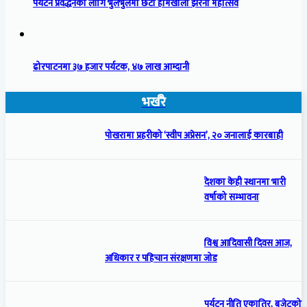
पर्यटन प्रवर्द्धनका लागि भुलभुलेमा छैटौँ हामखोला झरना महोत्सव
ढोरपाटनमा ३७ हजार पर्यटक, ४७ लाख आम्दानी
भर्खरै
पोखरामा प्रहरीको ‘स्वीप अप्रेसन’, २० जनालाई कारबाही
देशका केही स्थानमा भारी
वर्षाको सम्भावना
विश्व आदिवासी दिवस आज,
अधिकार र पहिचान संरक्षणमा जोड
पर्यटन नीति एकातिर, बजेटको