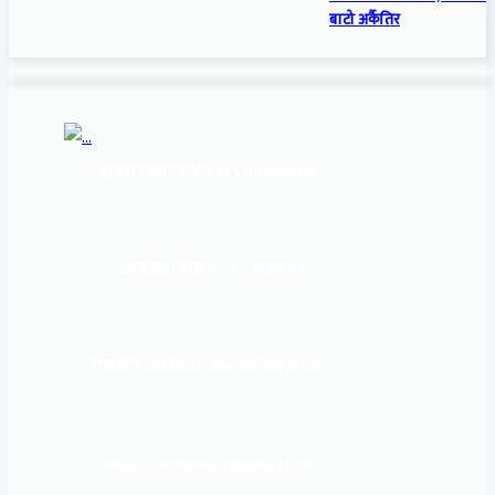
बाटो अर्कैतिर
सूचना बिभाग दर्ता नं:
१६९३/२०७६/७७
कार्यालय :
पोखरा – १०, इन्द्रमार्ग
सम्पर्क नं : 9856031933, 9856023326
Email: mardinews1@gmail.com