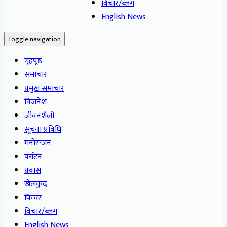
विचार/ब्लग
English News
Toggle navigation
गृहपृष्ठ
समाचार
प्रमुख समाचार
विजनेश
जीवनशैली
सूचना प्रविधि
मनोरन्जन
पर्यटन
प्रवास
खेलकुद
फिचर
विचार/ब्लग
English News