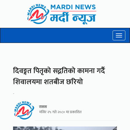
Toggl
naviga
दिवङ्गत पितृको सद्गतिको कामना गर्दै
शिवालयमा शतबीज छरियो
-
रासस
मंसिर २५ गते २०८० मा प्रकाशित