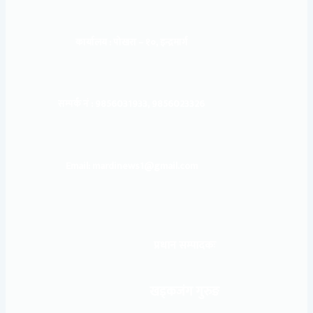
कार्यालय :
पोखरा – १०, इन्द्रमार्ग
सम्पर्क नं : 9856031933, 9856023326
Email: mardinews1@gmail.com
प्रधान सम्पादकः
खड्कजंग गुरुङ