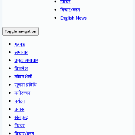
फिचर
विचार/ब्लग
English News
Toggle navigation
गृहपृष्ठ
समाचार
प्रमुख समाचार
विजनेश
जीवनशैली
सूचना प्रविधि
मनोरन्जन
पर्यटन
प्रवास
खेलकुद
फिचर
विचार/ब्लग