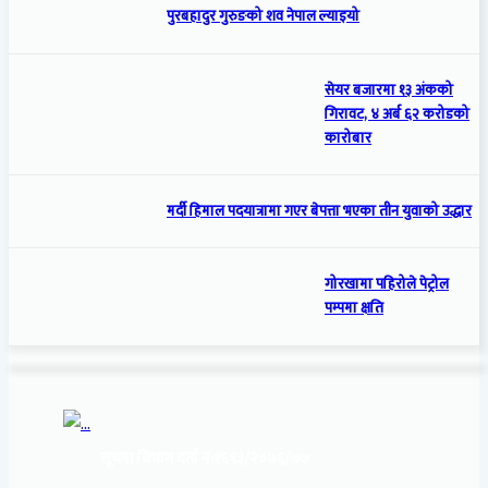
पुरबहादुर गुरुङको शव नेपाल ल्याइयो
सेयर बजारमा १३ अंकको
गिरावट, ४ अर्ब ६२ करोडको
कारोबार
मर्दी हिमाल पदयात्रामा गएर बेपत्ता भएका तीन युवाको उद्धार
गोरखामा पहिरोले पेट्रोल
पम्पमा क्षति
सूचना बिभाग दर्ता नं:
१६९३/२०७६/७७